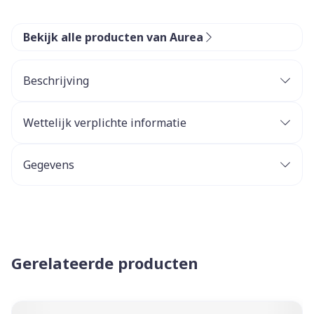
Bekijk alle producten van Aurea
Beschrijving
Wettelijk verplichte informatie
Gegevens
Gerelateerde producten
Navigeren door de elementen van de carrousel is mogelijk 
Druk om carrousel over te slaan
Druk op om naar carrouselnavigatie te gaan