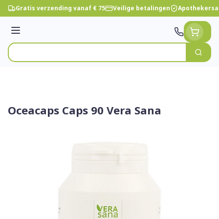
Ga naar de inhoud
Gratis verzending vanaf € 75
Veilige betalingen
Apothekersa
Menu
Zoek
Product, merk, categorie...
Oceacaps Caps 90 Vera Sana