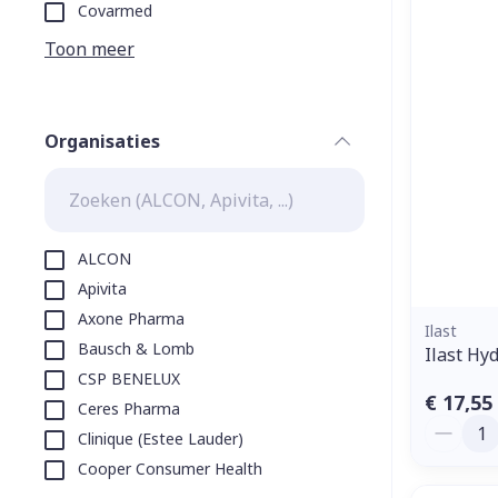
Aerosol toeste
kloven
Tabletten
Covarmed
Aerosol access
Blaren
Creme, gel en 
Toon meer
Zuurstof
Eelt
Eksteroog - li
Ademhalingss
Organisaties
Toon meer
filter
Spieren en g
Specifiek vo
ALCON
Naalden en s
Apivita
Lichaamsverzo
Axone Pharma
Infecties
Spuiten
Ilast
Deodorant
Bausch & Lomb
Ilast Hy
Oplossing voor
Gezichtsverzo
CSP BENELUX
Naalden
Luizen
€ 17,55
Ceres Pharma
Aantal
Naalden voor 
Clinique (Estee Lauder)
- pennaalden
Cooper Consumer Health
Diagnostica
Toon meer