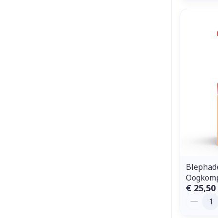
Blephad
Oogkomp
€ 25,50
Aantal