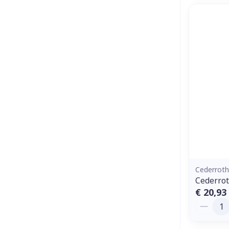
Cederroth
Cederro
€ 20,93
Aantal