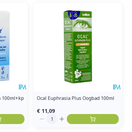
n 100ml+kp
Ocal Euphrasia Plus Oogbad 100ml
€ 11,09
Aantal