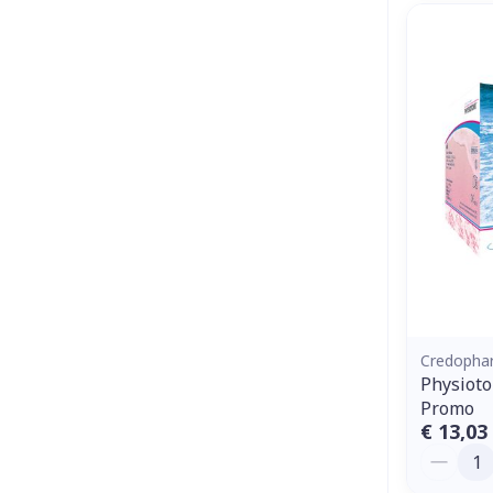
Credopha
Physioto
Promo
€ 13,03
Aantal