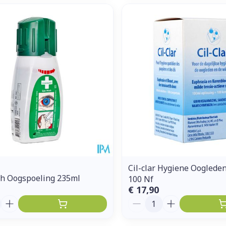
Cil-clar Hygiene Ooglede
th Oogspoeling 235ml
100 Nf
€ 17,90
Aantal