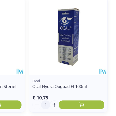
et
geneesmiddelen
erende
Parfums en
geurproducten
Ocal
n Steriel
Ocal Hydra Oogbad Fl 100ml
CBD
€ 10,75
Aantal