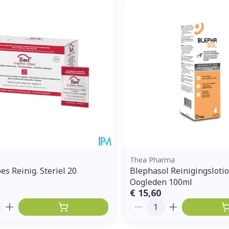
Enkel en vo
Toon meer
ddelen
Haar
orging
Supplementen
Insectenw
middelen
n
Mondmaskers
issen
 -
uid
d
Thea Pharma
es Reinig. Steriel 20
Blephasol Reinigingslotio
Oogleden 100ml
Zelfbruiner
Scheren
€ 15,60
Aantal