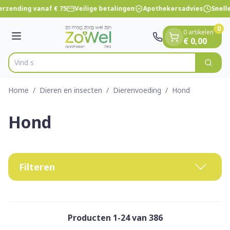
Dia 1 van 1
Ga naar de inhoud
rzending vanaf € 75
Veilige betalingen
Apothekersadvies
Snelle
0
0 artikelen
Menu
€ 0,00
Vind snel wondve
Zoek
Product, merk, categorie...
Home
/
Dieren en insecten
/
Dierenvoeding
/
Hond
Hond
Filteren
Producten
1
-
24
van
386