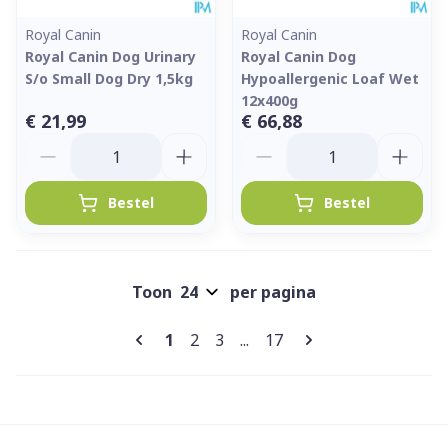
Royal Canin
Royal Canin
Royal Canin Dog Urinary
Royal Canin Dog
S/o Small Dog Dry 1,5kg
Hypoallergenic Loaf Wet
12x400g
€ 21,99
€ 66,88
Aantal
Aantal
Bestel
Bestel
Toon
per pagina
Pagina's
U lees momenteel pagina
Pagina
Pagina
Pagina
1
2
3
...
17