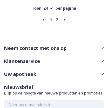
Toon
per pagina
Pagina's
U lees momenteel pagina
Pagina
1
2
Neem contact met ons op
Klantenservice
Uw apotheek
Nieuwsbrief
Blijf op de hoogte van nieuwe producten en promoties
E-mail adres