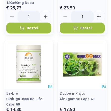
120x60mg Deba
€ 25,73
€ 23,50
Aantal
Aantal
Bestel
Bestel
Be-Life
Dodoens Phyto
Gink-go 3000 Be Life
Ginkgomax Caps 40
Caps 60
€ 14,30
€ 17,50