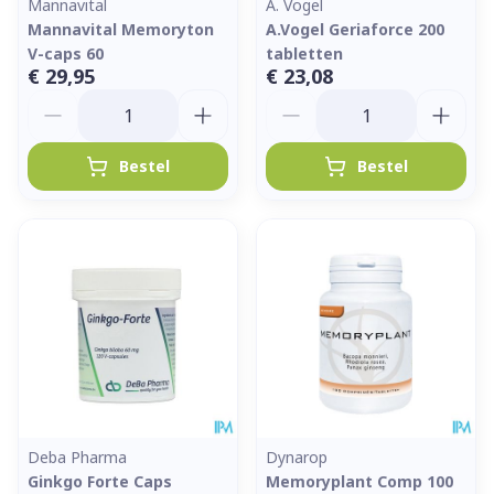
Mannavital
A. Vogel
Mannavital Memoryton
A.Vogel Geriaforce 200
V-caps 60
tabletten
€ 29,95
€ 23,08
Aantal
Aantal
Bestel
Bestel
Deba Pharma
Dynarop
Ginkgo Forte Caps
Memoryplant Comp 100