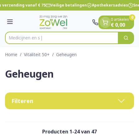
Dia 1 van 1
Ga naar de inhoud
 verzending vanaf € 75
Veilige betalingen
Apothekersadvies
Sne
0
0 artikelen
Menu
€ 0,00
Zoek
Product, merk, categorie...
Home
/
Vitaliteit 50+
/
Geheugen
Geheugen
Filteren
Producten
1
-
24
van
47