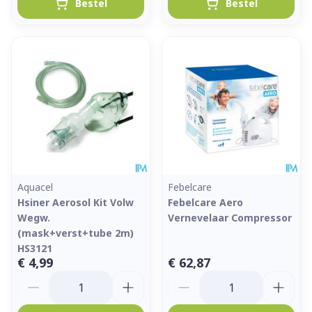
Bestel
Bestel
Aquacel
Febelcare
Hsiner Aerosol Kit Volw
Febelcare Aero
Wegw.
Vernevelaar Compressor
(mask+verst+tube 2m)
HS3121
€ 4,99
€ 62,87
Aantal
Aantal