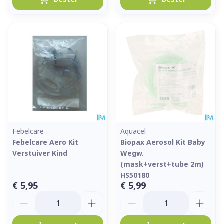
Febelcare
Aquacel
Febelcare Aero Kit
Biopax Aerosol Kit Baby
Verstuiver Kind
Wegw.
(mask+verst+tube 2m)
HS50180
€ 5,95
€ 5,99
Aantal
Aantal