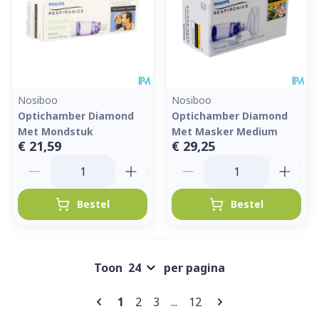
Nosiboo
Nosiboo
Optichamber Diamond
Optichamber Diamond
Met Mondstuk
Met Masker Medium
€ 21,59
€ 29,25
Aantal
Aantal
Bestel
Bestel
Toon
per pagina
Pagina's
U lees momenteel pagina
Pagina
Pagina
Pagina
1
2
3
...
12