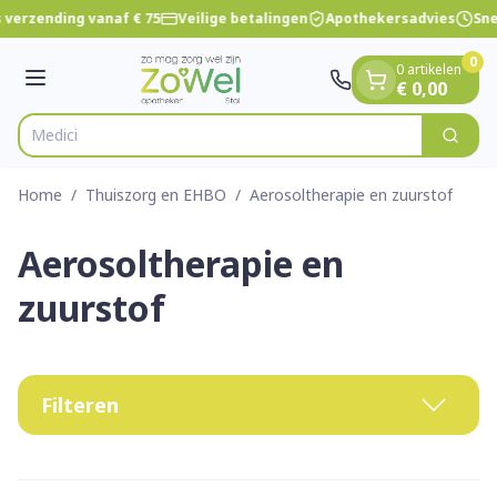
Dia 1 van 1
Ga naar de inhoud
 verzending vanaf € 75
Veilige betalingen
Apothekersadvies
Snel
0
0 artikelen
Menu
€ 0,00
Vi
Zoek
Product, merk, categorie...
Home
/
Thuiszorg en EHBO
/
Aerosoltherapie en zuurstof
Aerosoltherapie en
zuurstof
Filteren