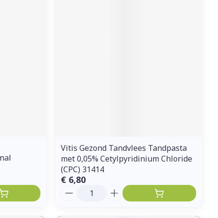
erende
Parfums en
geurproducten
Vitis Gezond Tandvlees Tandpasta
CBD
nal
met 0,05% Cetylpyridinium Chloride
(CPC) 31414
€ 6,80
Aantal