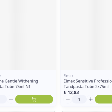
ddelen
Haar
orging
Supplementen
Insectenw
middelen
n
Mondmaskers
issen
 -
uid
d
e
Elmex
Zelfbruiner
Scheren
ne Gentle Withening
Elmex Sensitive Professio
ta Tube 75ml Nf
Tandpasta Tube 2x75ml
€ 12,83
Aantal