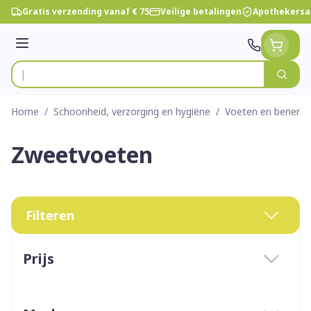
Ga naar de inhoud
Gratis verzending vanaf € 75
Veilige betalingen
Apothekersa
Menu
Zoek
Product, merk, categorie...
Home
/
Schoonheid, verzorging en hygiëne
/
Voeten en benen
/
Zweetvoeten
Filteren
Doorgaan naar productlijst
Prijs
filter