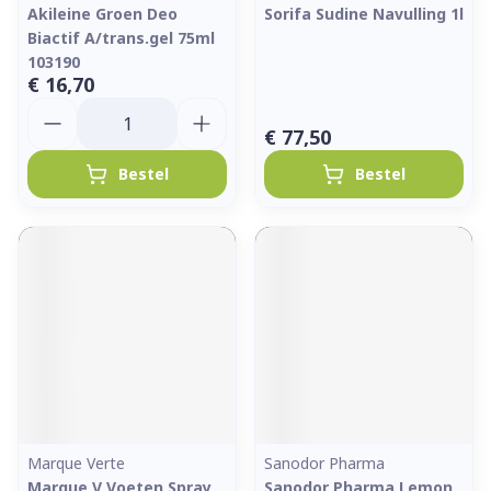
Akileine Groen Deo
Sorifa Sudine Navulling 1l
Biactif A/trans.gel 75ml
103190
€ 16,70
Aantal
€ 77,50
Bestel
Bestel
Marque Verte
Sanodor Pharma
Marque V Voeten Spray
Sanodor Pharma Lemon