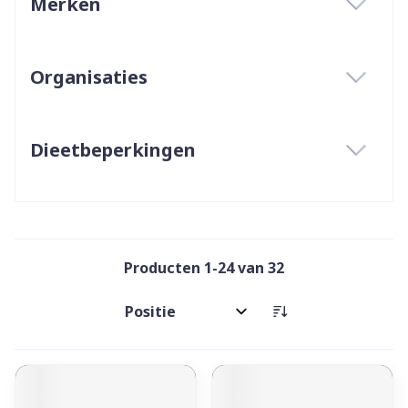
Merken
filter
Organisaties
filter
Dieetbeperkingen
filter
Producten
1
-
24
van
32
Sorteer op: