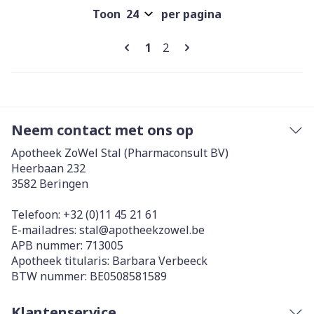
Toon
per pagina
Pagina's
U lees momenteel pagina
Pagina
1
2
Neem contact met ons op
Apotheek ZoWel Stal (Pharmaconsult BV)
Heerbaan 232
3582
Beringen
Telefoon:
+32 (0)11 45 21 61
E-mailadres:
stal@
apotheekzowel.be
APB nummer:
713005
Apotheek titularis:
Barbara Verbeeck
BTW nummer:
BE0508581589
Klantenservice