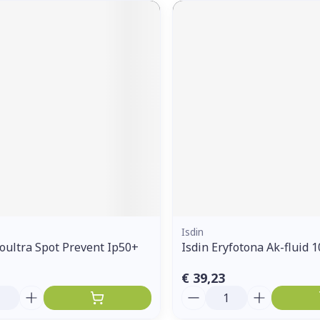
Isdin
toultra Spot Prevent Ip50+
Isdin Eryfotona Ak-fluid 
€ 39,23
Aantal