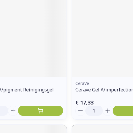
ddelen
Haar
orging
Supplementen
Insectenw
middelen
n
Mondmaskers
issen
 -
uid
d
CeraVe
A/pigment Reinigingsgel
Cerave Gel A/imperfectio
Zelfbruiner
Scheren
€ 17,33
Aantal