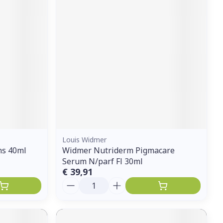
erende
Parfums en
geurproducten
Louis Widmer
ns 40ml
Widmer Nutriderm Pigmacare
CBD
Serum N/parf Fl 30ml
€ 39,91
Aantal