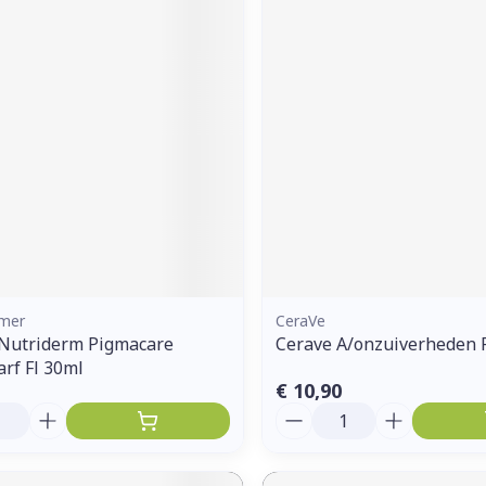
dmer
CeraVe
Nutriderm Pigmacare
Cerave A/onzuiverheden 
rf Fl 30ml
€ 10,90
Aantal