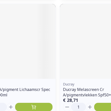
Ducray
A/pigment Lichaamscr Spec
Ducray Melascreen Cr
00ml
A/pigmentvlekken Spf50+
€ 28,71
Aantal