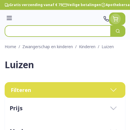
Ga naar de inhoud
Gratis verzending vanaf € 75
Veilige betalingen
Apothekersa
Menu
Zoek
Product, merk, categorie...
Home
/
Zwangerschap en kinderen
/
Kinderen
/
Luizen
Luizen
Filteren
Doorgaan naar productlijst
Prijs
filter