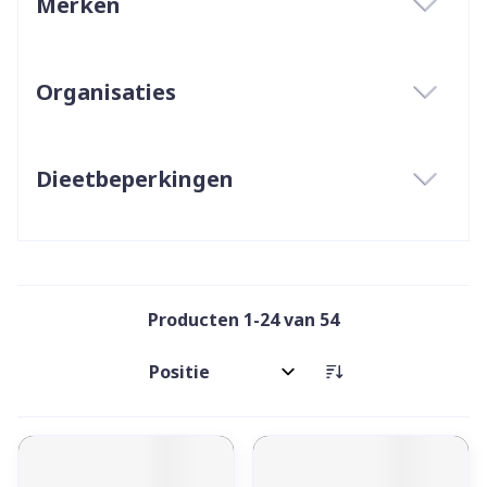
Merken
filter
Organisaties
filter
Dieetbeperkingen
filter
Producten
1
-
24
van
54
Sorteer op: