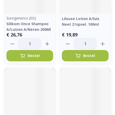
Eurogenerics (EG)
Lilouse Lotion A/luis
Silikom Once Shampoo
Neet Z/spoel. 100ml
A/Luizen A/Neten 200Ml
€ 26,76
€ 19,89
Aantal
Aantal
Bestel
Bestel