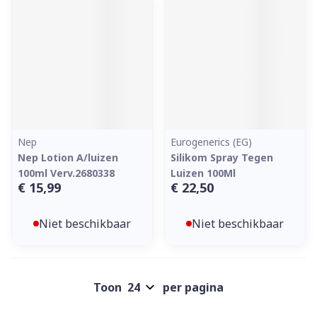
Nep
Eurogenerics (EG)
Nep Lotion A/luizen
Silikom Spray Tegen
100ml Verv.2680338
Luizen 100Ml
€ 15,99
€ 22,50
Niet beschikbaar
Niet beschikbaar
Toon
per pagina
Pagina's