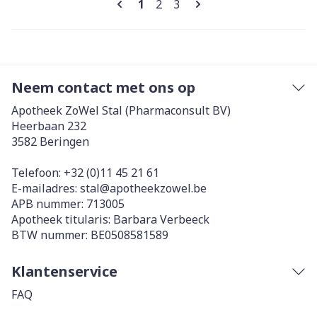
U lees momenteel pagina
Pagina
Pagina
1
2
3
Neem contact met ons op
Apotheek ZoWel Stal (Pharmaconsult BV)
Heerbaan 232
3582
Beringen
Telefoon:
+32 (0)11 45 21 61
E-mailadres:
stal@
apotheekzowel.be
APB nummer:
713005
Apotheek titularis:
Barbara Verbeeck
BTW nummer:
BE0508581589
Klantenservice
FAQ