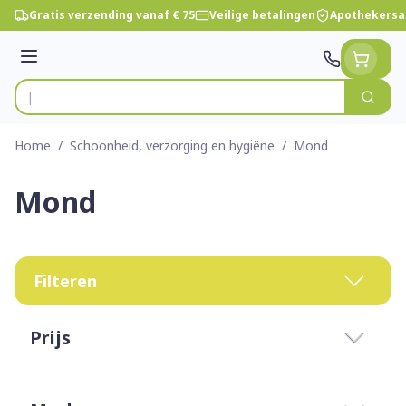
Ga naar de inhoud
Gratis verzending vanaf € 75
Veilige betalingen
Apothekersa
Menu
Zoek
Product, merk, categorie...
Home
/
Schoonheid, verzorging en hygiëne
/
Mond
Mond
Filteren
Doorgaan naar productlijst
Prijs
filter