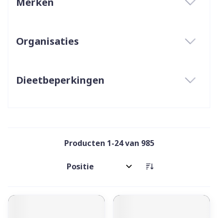
Merken
filter
Organisaties
filter
Dieetbeperkingen
filter
Producten
1
-
24
van
985
Sorteer op: