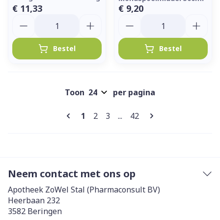
€ 11,33
€ 9,20
Aantal
Aantal
Bestel
Bestel
Toon
per pagina
Pagina's
U lees momenteel pagina
Pagina
Pagina
Pagina
1
2
3
...
42
Neem contact met ons op
Apotheek ZoWel Stal (Pharmaconsult BV)
Heerbaan 232
3582
Beringen