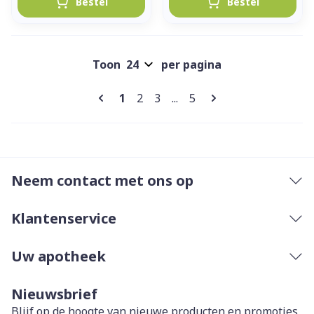
Bestel
Bestel
Toon
per pagina
Pagina's
U lees momenteel pagina
Pagina
Pagina
Pagina
1
2
3
...
5
Neem contact met ons op
Klantenservice
Uw apotheek
Nieuwsbrief
Blijf op de hoogte van nieuwe producten en promoties