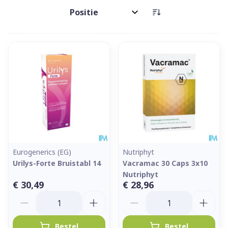
Sorteer op:
Eurogenerics (EG)
Nutriphyt
Urilys-Forte Bruistabl 14
Vacramac 30 Caps 3x10
Nutriphyt
€ 30,49
€ 28,96
Aantal
Aantal
Bestel
Bestel