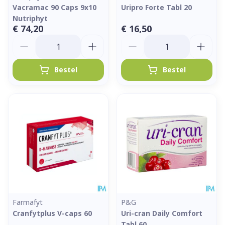
Vacramac 90 Caps 9x10
Uripro Forte Tabl 20
Nutriphyt
€ 74,20
€ 16,50
Aantal
Aantal
Bestel
Bestel
Farmafyt
P&G
Cranfytplus V-caps 60
Uri-cran Daily Comfort
Tabl 60