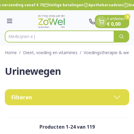
Dia 1 van 1
Ga naar de inhoud
 verzending vanaf € 75
Veilige betalingen
Apothekersadvies
Sne
0
0 artikelen
Menu
€ 0,00
Zoek
Product, merk, categorie...
Home
/
Dieet, voeding en vitamines
/
Voedingstherapie & welzi
Urinewegen
Filteren
Producten
1
-
24
van
119