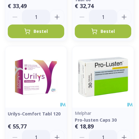
€ 33,49
€ 32,74
Aantal
Aantal
Bestel
Bestel
Melphar
Urilys-Comfort Tabl 120
Pro-lusten Caps 30
€ 55,77
€ 18,89
Aantal
Aantal