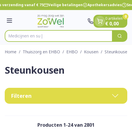
Dia 1 van 1
Ga naar de inhoud
 verzending vanaf € 75
Veilige betalingen
Apothekersadvies
Sne
0
0 artikelen
Menu
€ 0,00
Zoek
Product, merk, categorie...
Home
/
Thuiszorg en EHBO
/
EHBO
/
Kousen
/
Steunkousen
Steunkousen
Filteren
Producten
1
-
24
van
2801