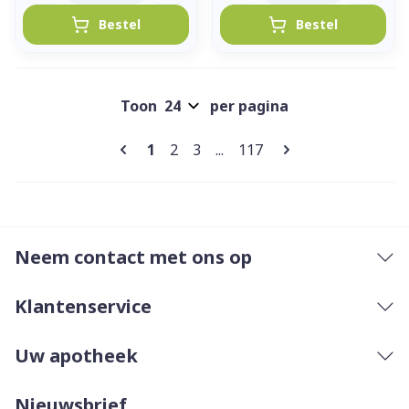
Bestel
Bestel
Toon
per pagina
Pagina's
U lees momenteel pagina
Pagina
Pagina
Pagina
1
2
3
...
117
Neem contact met ons op
Klantenservice
Uw apotheek
Nieuwsbrief