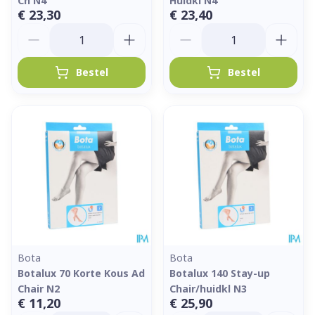
Ch N4
Huidkl N4
€ 23,30
€ 23,40
Aantal
Aantal
Bestel
Bestel
Bota
Bota
Botalux 70 Korte Kous Ad
Botalux 140 Stay-up
Chair N2
Chair/huidkl N3
€ 11,20
€ 25,90