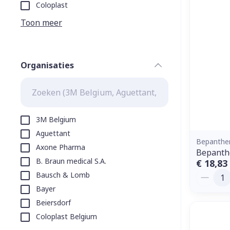
Aerosol toeste
kloven
Tabletten
Coloplast
Aerosol access
Blaren
Creme, gel en 
Toon meer
Zuurstof
Eelt
Eksteroog - li
Ademhalingss
Organisaties
Toon meer
filter
Spieren en g
Specifiek vo
3M Belgium
Naalden en s
Aguettant
Lichaamsverzo
Bepanthe
Axone Pharma
Infecties
Spuiten
Bepanthe
Deodorant
B. Braun medical S.A.
€ 18,83
Oplossing voor
Gezichtsverzo
Aantal
Bausch & Lomb
Naalden
Luizen
Bayer
Naalden voor 
Beiersdorf
- pennaalden
Coloplast Belgium
Diagnostica
Toon meer