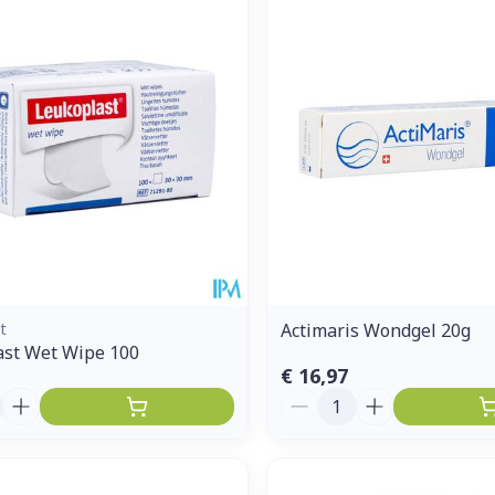
t
Actimaris Wondgel 20g
ast Wet Wipe 100
€ 16,97
Aantal