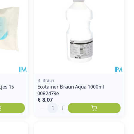
et
geneesmiddelen
erende
Parfums en
geurproducten
B. Braun
jes 15
Ecotainer Braun Aqua 1000ml
0082479e
€ 8,07
Aantal
CBD