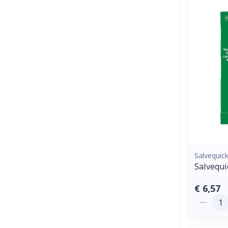
Salvequic
Salvequi
€ 6,57
Aantal