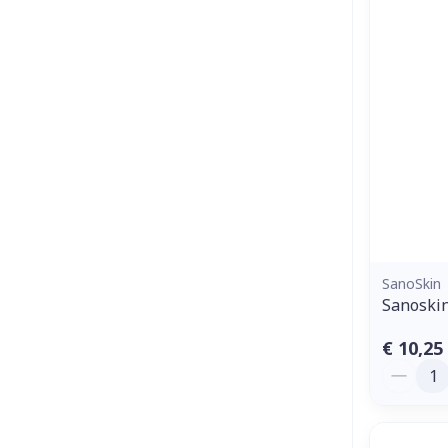
SanoSkin
Sanoski
€ 10,25
Aantal