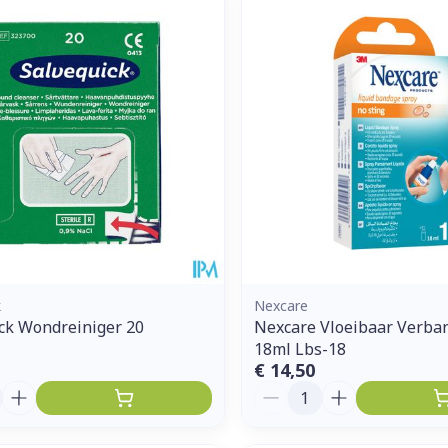
k
Nexcare
ck Wondreiniger 20
Nexcare Vloeibaar Verba
18ml Lbs-18
€ 14,50
Aantal