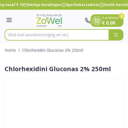
Dia 1 van 1
Ga naar de inhoud
ng vanaf € 75
Veilige betalingen
Apothekersadvies
Snelle besch
0
0 artikelen
Menu
€ 0,00
Vind snel wondverzorgi
Zoek
Product, merk, categorie...
Home
/
Chlorhexidini Gluconas 2% 250ml
Chlorhexidini Gluconas 2% 250ml