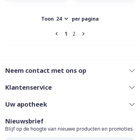
Toon
per pagina
Pagina's
U lees momenteel pagina
Pagina
1
2
Neem contact met ons op
Klantenservice
Uw apotheek
Nieuwsbrief
Blijf op de hoogte van nieuwe producten en promoties