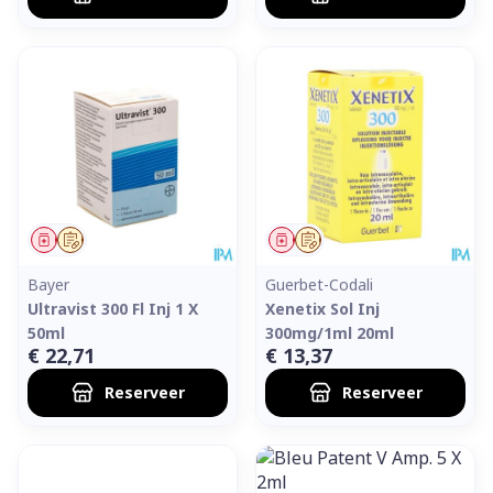
Geneesmiddel
Op voorschrift
Geneesmiddel
Op voorschrift
Bayer
Guerbet-Codali
Ultravist 300 Fl Inj 1 X
Xenetix Sol Inj
50ml
300mg/1ml 20ml
€ 22,71
€ 13,37
Reserveer
Reserveer