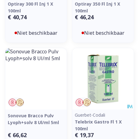
Optiray 300 Fl Inj 1 X
Optiray 350 Fl Inj 1 X
100ml
100ml
€ 40,74
€ 46,24
Niet beschikbaar
Niet beschikbaar
Geneesmiddel
Op voorschrift
Geneesmiddel
Op voorschrift
Guerbet-Codali
Sonovue Bracco Pulv
Telebrix Gastro Fl 1 X
Lyoph+solv 8 Ul/ml 5ml
100ml
€ 66,62
€ 19,37