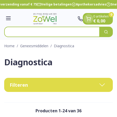
Dia 1 van 1
Ga naar de inhoud
verzending vanaf € 75
Veilige betalingen
Apothekersadvies
Snell
0
0 artikelen
Menu
€ 0,00
Vind
Zoek
Product, merk, categorie...
Home
/
Geneesmiddelen
/
Diagnostica
Diagnostica
Filteren
Producten
1
-
24
van
36