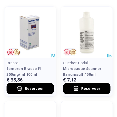
Geneesmiddel
Op voorschrift
Geneesmiddel
Op voorschrift
Bracco
Guerbet-Codali
Iomeron Bracco Fl
Micropaque Scanner
300mg/ml 100ml
Bariumsulf.150ml
€ 38,86
€ 7,12
Reserveer
Reserveer