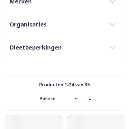
Merken
filter
Organisaties
filter
Dieetbeperkingen
filter
Producten
1
-
24
van
35
Sorteer op: