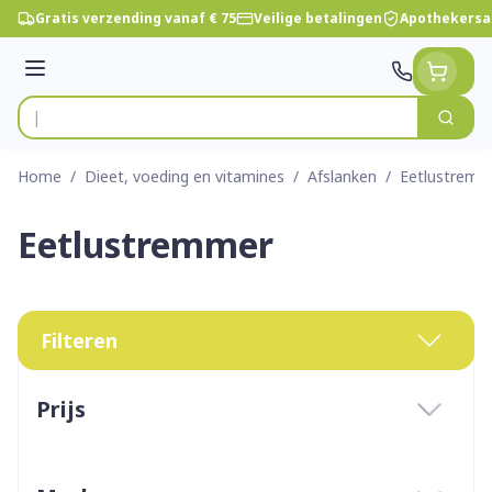
Ga naar de inhoud
Gratis verzending vanaf € 75
Veilige betalingen
Apothekersa
Menu
Zoek
Product, merk, categorie...
Home
/
Dieet, voeding en vitamines
/
Afslanken
/
Eetlustremm
Eetlustremmer
Filteren
Doorgaan naar productlijst
Prijs
filter