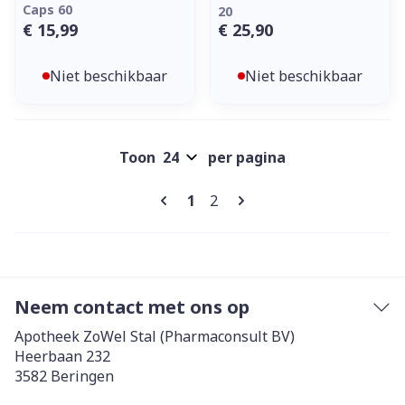
Caps 60
20
€ 15,99
€ 25,90
Niet beschikbaar
Niet beschikbaar
Toon
per pagina
Pagina's
U lees momenteel pagina
Pagina
1
2
Neem contact met ons op
Apotheek ZoWel Stal (Pharmaconsult BV)
Heerbaan 232
3582
Beringen