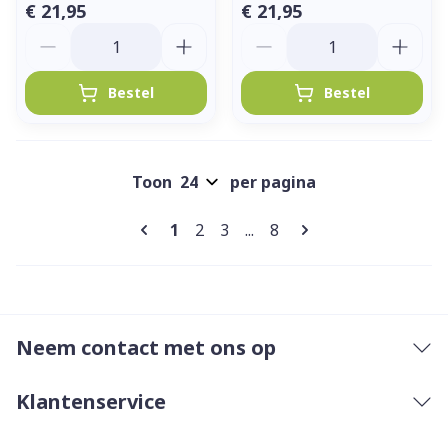
€ 21,95
€ 21,95
Aantal
Aantal
Bestel
Bestel
Toon
per pagina
Pagina's
U lees momenteel pagina
Pagina
Pagina
Pagina
1
2
3
...
8
Neem contact met ons op
Klantenservice