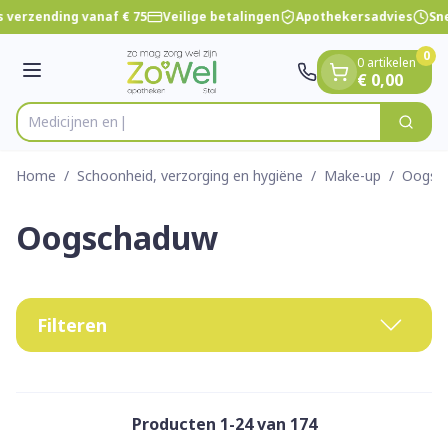
Dia 1 van 1
Ga naar de inhoud
 verzending vanaf € 75
Veilige betalingen
Apothekersadvies
Sne
0
0 artikelen
Menu
€ 0,00
Zoek
Product, merk, categorie...
Home
/
Schoonheid, verzorging en hygiëne
/
Make-up
/
Oogsc
Oogschaduw
Filteren
Producten
1
-
24
van
174