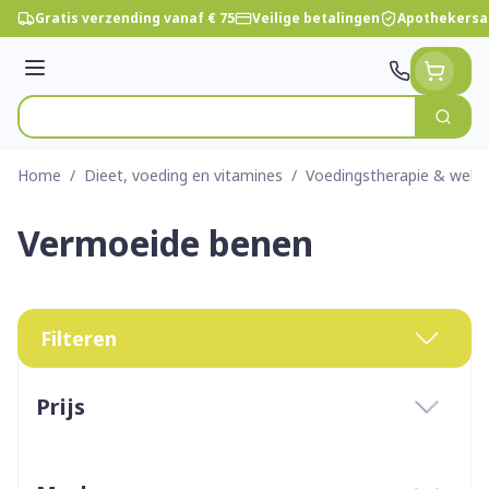
Ga naar de inhoud
Gratis verzending vanaf € 75
Veilige betalingen
Apothekersa
Menu
Zoek
Product, merk, categorie...
Home
/
Dieet, voeding en vitamines
/
Voedingstherapie & welzi
Vermoeide benen
Filteren
Doorgaan naar productlijst
Prijs
filter