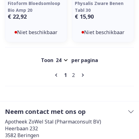
Fitoform Bloedsomloop
Physalis Zware Benen
Bio Amp 20
Tabl 30
€ 22,92
€ 15,90
Niet beschikbaar
Niet beschikbaar
Toon
per pagina
Pagina's
U lees momenteel pagina
Pagina
1
2
Neem contact met ons op
Apotheek ZoWel Stal (Pharmaconsult BV)
Heerbaan 232
3582
Beringen