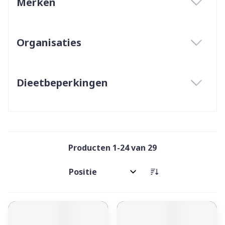
Merken
filter
Organisaties
filter
Dieetbeperkingen
filter
Producten
1
-
24
van
29
Sorteer op: