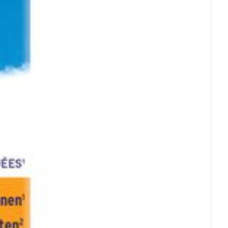
et
geneesmiddelen
erende
Parfums en
geurproducten
CBD