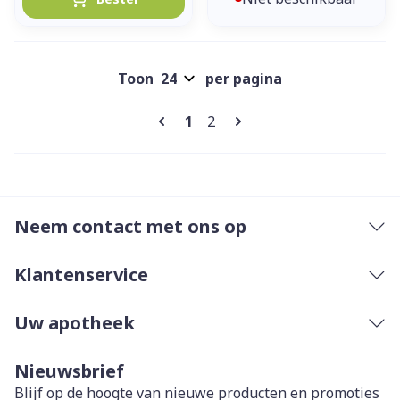
Toon
per pagina
Pagina's
U lees momenteel pagina
Pagina
1
2
Neem contact met ons op
Klantenservice
Uw apotheek
Nieuwsbrief
Blijf op de hoogte van nieuwe producten en promoties