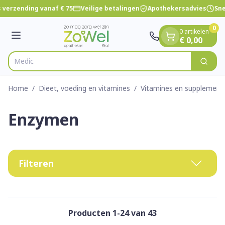
Dia 1 van 1
Ga naar de inhoud
 verzending vanaf € 75
Veilige betalingen
Apothekersadvies
Sne
0
0 artikelen
Menu
€ 0,00
Zoek
Product, merk, categorie...
Home
/
Dieet, voeding en vitamines
/
Vitamines en supplement
Enzymen
Filteren
Producten
1
-
24
van
43