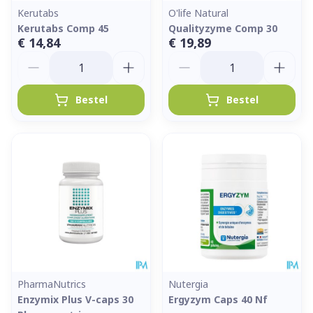
Kerutabs
O'life Natural
Kerutabs Comp 45
Qualityzyme Comp 30
€ 14,84
€ 19,89
Aantal
Aantal
Bestel
Bestel
PharmaNutrics
Nutergia
Enzymix Plus V-caps 30
Ergyzym Caps 40 Nf