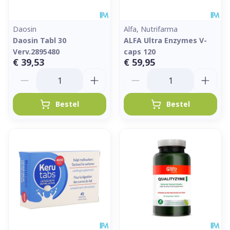
Daosin
Alfa, Nutrifarma
Daosin Tabl 30
ALFA Ultra Enzymes V-
Verv.2895480
caps 120
€ 39,53
€ 59,95
Aantal
Aantal
Bestel
Bestel