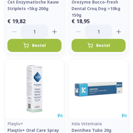
Cet Enzymatische Kauw
Orozyme Bucco-fresh
Striplets <5kg 200g
Dental Croq Dog >10kg
150g
€ 19,82
€ 18,95
Aantal
Aantal
Bestel
Bestel
Plaqtiv+
Kela Veterinaria
Plaqtiv+ Oral Care Spray
Dentihex Tube 20g