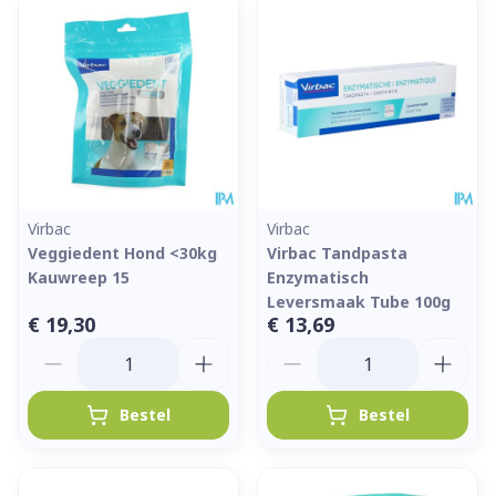
Virbac
Virbac
Veggiedent Hond <30kg
Virbac Tandpasta
Kauwreep 15
Enzymatisch
Leversmaak Tube 100g
€ 19,30
€ 13,69
Aantal
Aantal
Bestel
Bestel