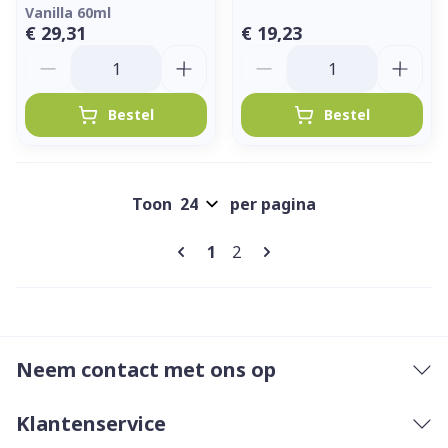
Vanilla 60ml
€ 29,31
€ 19,23
Aantal
Aantal
Bestel
Bestel
Toon
per pagina
Pagina's
U lees momenteel pagina
Pagina
1
2
Neem contact met ons op
Klantenservice