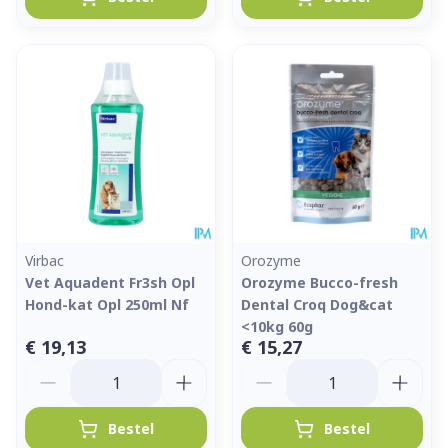
Virbac
Orozyme
Vet Aquadent Fr3sh Opl
Orozyme Bucco-fresh
Hond-kat Opl 250ml Nf
Dental Croq Dog&cat
<10kg 60g
€ 19,13
€ 15,27
Aantal
Aantal
Bestel
Bestel