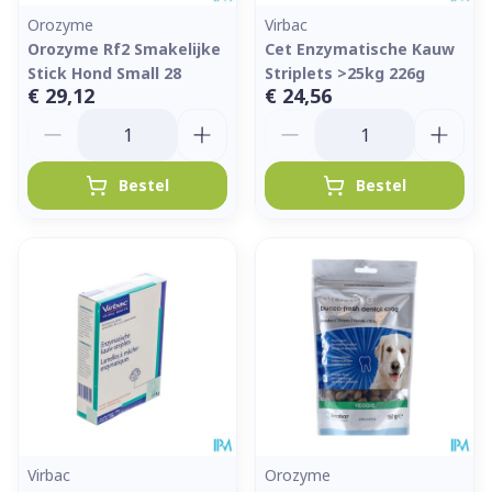
Orozyme
Virbac
Orozyme Rf2 Smakelijke
Cet Enzymatische Kauw
Stick Hond Small 28
Striplets >25kg 226g
€ 29,12
€ 24,56
Aantal
Aantal
Bestel
Bestel
Virbac
Orozyme