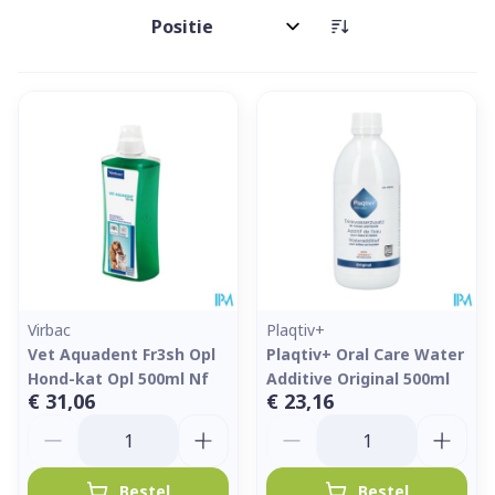
Sorteer op:
Virbac
Plaqtiv+
Vet Aquadent Fr3sh Opl
Plaqtiv+ Oral Care Water
Hond-kat Opl 500ml Nf
Additive Original 500ml
€ 31,06
€ 23,16
Aantal
Aantal
Bestel
Bestel