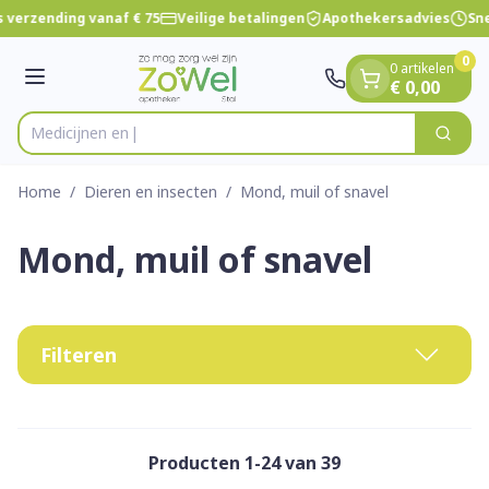
Dia 1 van 1
Ga naar de inhoud
 verzending vanaf € 75
Veilige betalingen
Apothekersadvies
Sne
0
0 artikelen
Menu
€ 0,00
Zoek
Product, merk, categorie...
Home
/
Dieren en insecten
/
Mond, muil of snavel
Mond, muil of snavel
Filteren
Producten
1
-
24
van
39