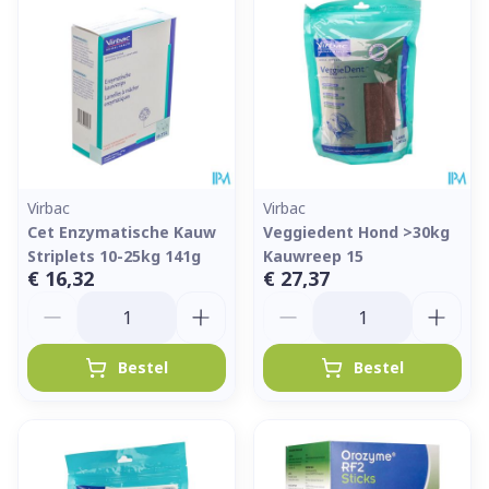
Virbac
Virbac
Cet Enzymatische Kauw
Veggiedent Hond >30kg
Striplets 10-25kg 141g
Kauwreep 15
€ 16,32
€ 27,37
Aantal
Aantal
Bestel
Bestel