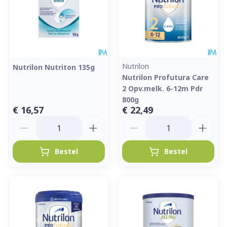
Nutrilon
Nutrilon Nutriton 135g
Nutrilon Profutura Care
2 Opv.melk. 6-12m Pdr
800g
€ 16,57
€ 22,49
Aantal
Aantal
Bestel
Bestel