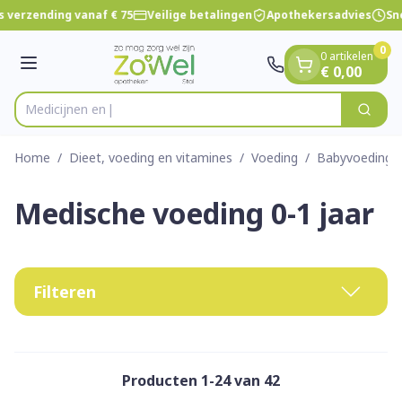
Dia 1 van 1
Ga naar de inhoud
 verzending vanaf € 75
Veilige betalingen
Apothekersadvies
Sne
0
0 artikelen
Menu
€ 0,00
Zoek
Product, merk, categorie...
Home
/
Dieet, voeding en vitamines
/
Voeding
/
Babyvoeding
Medische voeding 0-1 jaar
Filteren
Producten
1
-
24
van
42