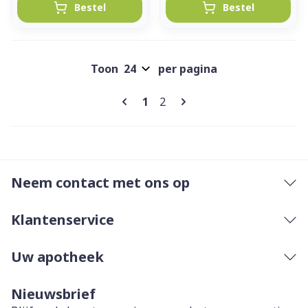
Bestel
Bestel
Toon
per pagina
Pagina's
U lees momenteel pagina
Pagina
1
2
Neem contact met ons op
Klantenservice
Uw apotheek
Nieuwsbrief