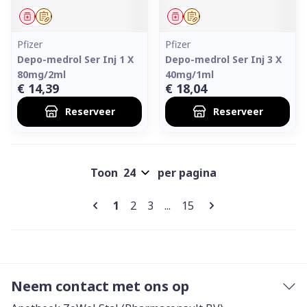
Geneesmiddel
Op voorschrift
Geneesmiddel
Op voorschrift
Pfizer
Pfizer
Depo-medrol Ser Inj 1 X
Depo-medrol Ser Inj 3 X
80mg/2ml
40mg/1ml
€ 14,39
€ 18,04
Reserveer
Reserveer
Toon
per pagina
Pagina's
U lees momenteel pagina
Pagina
Pagina
Pagina
1
2
3
...
15
Neem contact met ons op