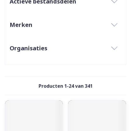
Actieve bestandsdelen
filter
Merken
filter
Organisaties
filter
Producten
1
-
24
van
341