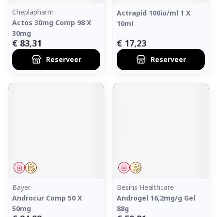
Cheplapharm
Actrapid 100iu/ml 1 X
Actos 30mg Comp 98 X
10ml
30mg
€ 83,31
€ 17,23
Reserveer
Reserveer
Geneesmiddel
Op voorschrift
Geneesmiddel
Op voorschrift
Bayer
Besins Healthcare
Androcur Comp 50 X
Androgel 16,2mg/g Gel
50mg
88g