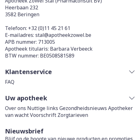
Apotheek ZoWel Stal (Pharmaconsult BV)
Heerbaan 232
3582
Beringen
Telefoon:
+32 (0)11 45 21 61
E-mailadres:
stal@
apotheekzowel.be
APB nummer:
713005
Apotheek titularis:
Barbara Verbeeck
BTW nummer:
BE0508581589
Klantenservice
FAQ
Uw apotheek
Over ons
Nuttige links
Gezondheidsnieuws
Apotheker
van wacht
Voorschrift
Zorgtarieven
Nieuwsbrief
Blijf op de hoogte van nieuwe producten en promoties