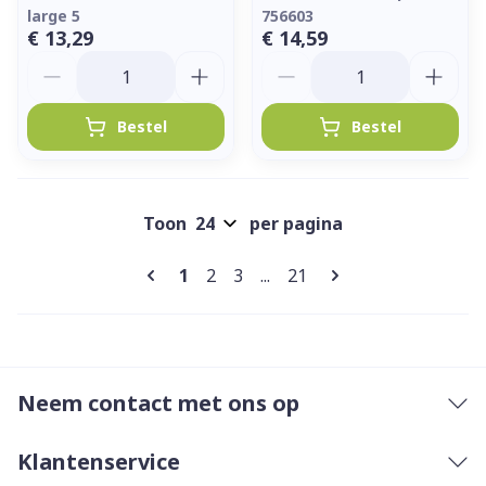
large 5
756603
€ 13,29
€ 14,59
Aantal
Aantal
Bestel
Bestel
Toon
per pagina
Pagina's
U lees momenteel pagina
Pagina
Pagina
Pagina
1
2
3
...
21
Neem contact met ons op
Klantenservice