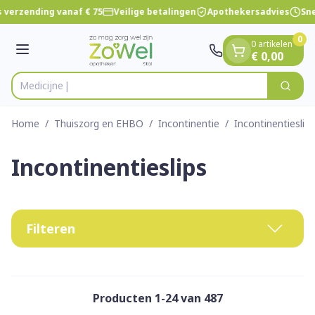
Dia 1 van 1
Ga naar de inhoud
 verzending vanaf € 75
Veilige betalingen
Apothekersadvies
Snel
0
0 artikelen
Menu
€ 0,00
V
Zoek
Product, merk, categorie...
Home
/
Thuiszorg en EHBO
/
Incontinentie
/
Incontinentieslips
Incontinentieslips
Filteren
Producten
1
-
24
van
487