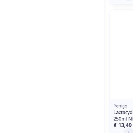
Perrigo
Lactacyd
250ml N
€ 13,49
Aantal