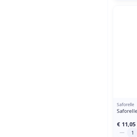
Saforelle
Saforell
€ 11,05
Aantal