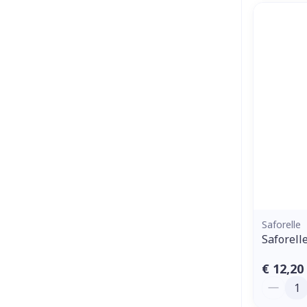
Saforelle
Saforell
€ 12,20
Aantal