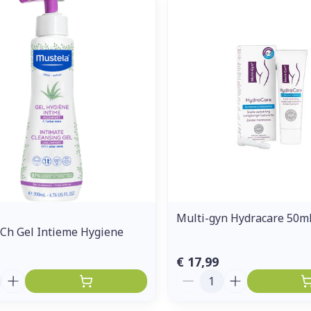
Enkel en vo
Toon meer
ddelen
Haar
orging
Supplementen
Insectenw
middelen
n
Mondmaskers
issen
 -
uid
d
Multi-gyn Hydracare 50m
Ch Gel Intieme Hygiene
Zelfbruiner
Scheren
€ 17,99
Aantal