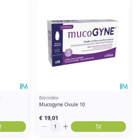
et
geneesmiddelen
erende
Parfums en
geurproducten
l
Biocodex
Mucogyne Ovule 10
CBD
€ 19,01
Aantal