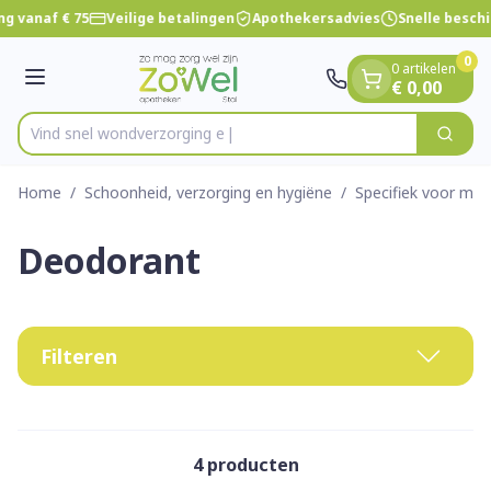
Dia 1 van 1
Ga naar de inhoud
ng vanaf € 75
Veilige betalingen
Apothekersadvies
Snelle besch
0
0 artikelen
Menu
€ 0,00
Vind snel wondverzor
Zoek
Product, merk, categorie...
Home
/
Schoonheid, verzorging en hygiëne
/
Specifiek voor ma
Deodorant
Filteren
4
producten