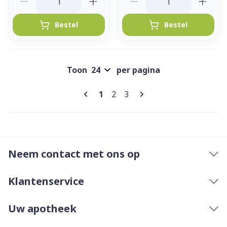
Bestel
Bestel
Toon
per pagina
Pagina's
U lees momenteel pagina
Pagina
Pagina
1
2
3
Neem contact met ons op
Klantenservice
Uw apotheek