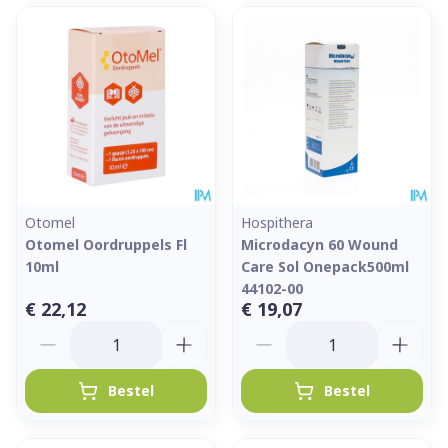
Otomel
Hospithera
Otomel Oordruppels Fl
Microdacyn 60 Wound
10ml
Care Sol Onepack500ml
44102-00
€ 22,12
€ 19,07
Aantal
Aantal
Bestel
Bestel