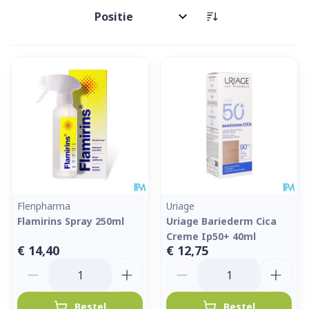
Sorteer op:
Flenpharma
Uriage
Flamirins Spray 250ml
Uriage Bariederm Cica
Creme Ip50+ 40ml
€ 14,40
€ 12,75
Aantal
Aantal
Bestel
Bestel