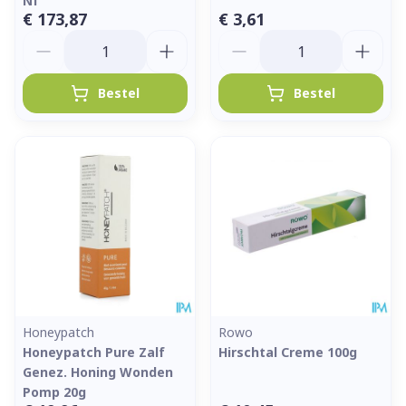
Nf
€ 173,87
€ 3,61
Aantal
Aantal
Bestel
Bestel
Honeypatch
Rowo
Honeypatch Pure Zalf
Hirschtal Creme 100g
Genez. Honing Wonden
Pomp 20g