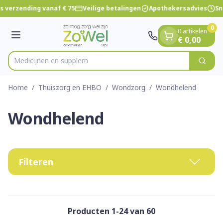
Dia 1 van 1
Ga naar de inhoud
s verzending vanaf € 75
Veilige betalingen
Apothekersadvies
Sne
0
0 artikelen
Menu
€ 0,00
Med
Zoek
Product, merk, categorie...
Home
/
Thuiszorg en EHBO
/
Wondzorg
/
Wondhelend
Wondhelend
Filteren
Producten
1
-
24
van
60