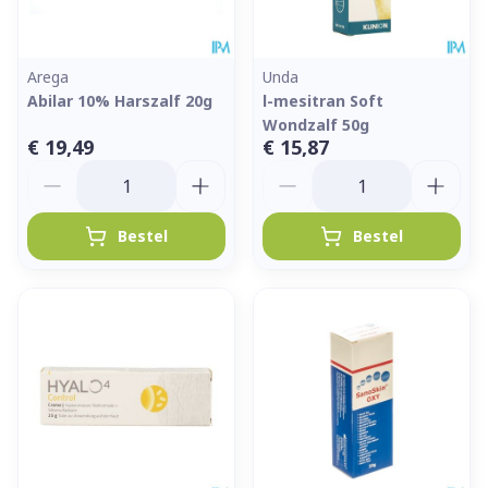
Arega
Unda
Abilar 10% Harszalf 20g
l-mesitran Soft
Wondzalf 50g
€ 19,49
€ 15,87
Aantal
Aantal
Bestel
Bestel