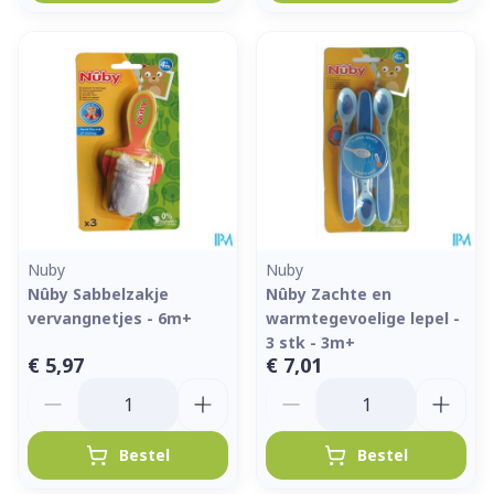
Nuby
Nuby
Nûby Sabbelzakje
Nûby Zachte en
vervangnetjes - 6m+
warmtegevoelige lepel -
3 stk - 3m+
€ 5,97
€ 7,01
Aantal
Aantal
Bestel
Bestel