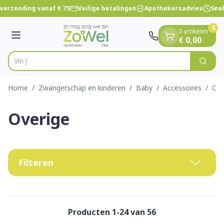
Dia 1 van 1
Ga naar de inhoud
verzending vanaf € 75
Veilige betalingen
Apothekersadvies
Snel
0
0 artikelen
Menu
€ 0,00
Vind snel wond
Zoek
Product, merk, categorie...
Home
/
Zwangerschap en kinderen
/
Baby
/
Accessoires
/
Ove
Overige
Filteren
Producten
1
-
24
van
56