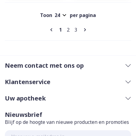
Toon
per pagina
Pagina's
U lees momenteel pagina
Pagina
Pagina
1
2
3
Neem contact met ons op
Klantenservice
Uw apotheek
Nieuwsbrief
Blijf op de hoogte van nieuwe producten en promoties
E-mail adres