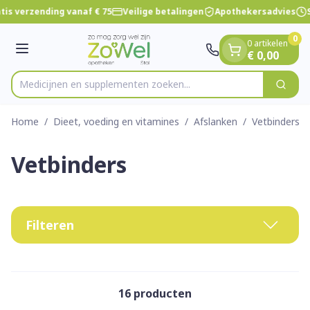
Dia 1 van 1
Ga naar de inhoud
tis verzending vanaf € 75
Veilige betalingen
Apothekersadvies
S
0
0 artikelen
Menu
€ 0,00
Medicijnen en supplementen zoeken...
Zoek
Product, merk, categorie...
Home
/
Dieet, voeding en vitamines
/
Afslanken
/
Vetbinders
Vetbinders
Filteren
16
producten