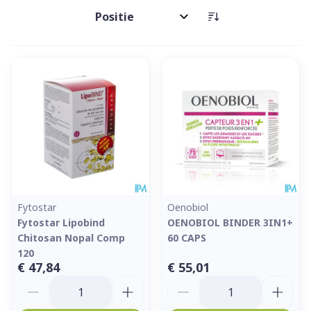
Sorteer op:
Fytostar
Oenobiol
Fytostar Lipobind
OENOBIOL BINDER 3IN1+
Chitosan Nopal Comp
60 CAPS
120
€ 47,84
€ 55,01
Aantal
Aantal