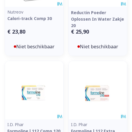
Nutreov
Reductin Poeder
Calori-track Comp 30
Oplossen In Water Zakje
20
€ 23,80
€ 25,90
Niet beschikbaar
Niet beschikbaar
I.D. Phar
I.D. Phar
Formoline l 112 Comp 120
Formoline l 112 Extra