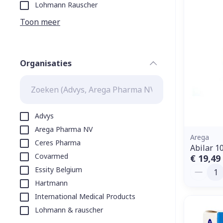
Aerosol toeste
kloven
Tabletten
Lohmann Rauscher
Aerosol access
Blaren
Creme, gel en 
Toon meer
Zuurstof
Eelt
Eksteroog - li
Ademhalingss
Organisaties
Toon meer
filter
Spieren en g
Specifiek vo
Advys
Naalden en s
Arega Pharma NV
Lichaamsverzo
Arega
Ceres Pharma
Infecties
Spuiten
Abilar 1
Deodorant
Covarmed
€ 19,49
Oplossing voor
Gezichtsverzo
Aantal
Essity Belgium
Naalden
Luizen
Hartmann
Naalden voor 
International Medical Products
- pennaalden
Lohmann & rauscher
Diagnostica
Toon meer