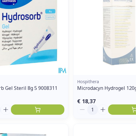
Enkel en vo
Toon meer
ddelen
Haar
orging
Supplementen
Insectenw
middelen
n
Mondmaskers
issen
 -
uid
d
Hospithera
b Gel Steril 8g 5 9008311
Microdacyn Hydrogel 120
€ 18,37
Aantal
Zelfbruiner
Scheren