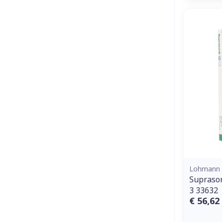
Lohmann 
Supraso
3 33632
€ 56,62