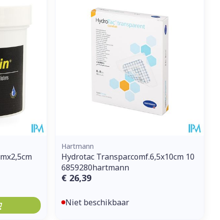
Hartmann
cmx2,5cm
Hydrotac Transpar.comf.6,5x10cm 10
6859280hartmann
€ 26,39
Niet beschikbaar