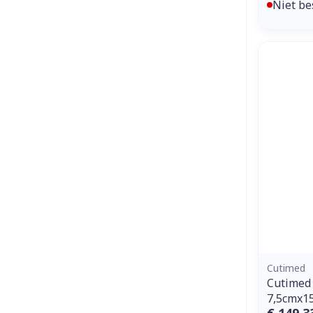
Niet be
Cutimed
Cutimed 
7,5cmx1
€ 149,3