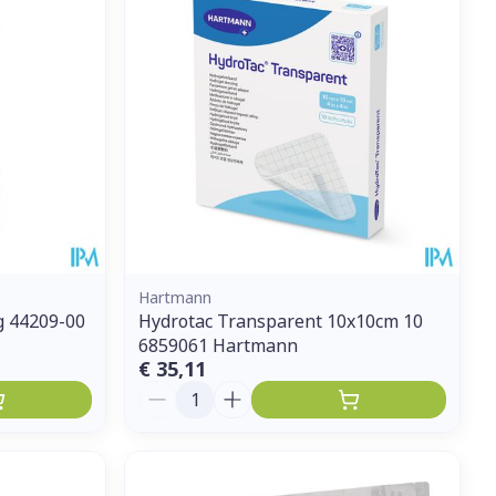
et
geneesmiddelen
erende
Parfums en
geurproducten
Hartmann
g 44209-00
Hydrotac Transparent 10x10cm 10
6859061 Hartmann
€ 35,11
Aantal
CBD