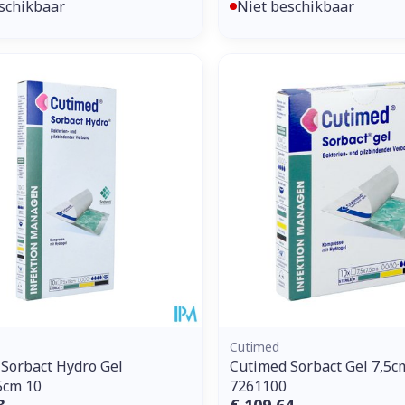
schikbaar
Niet beschikbaar
Cutimed
Sorbact Hydro Gel
Cutimed Sorbact Gel 7,5c
5cm 10
7261100
3
€ 109,64