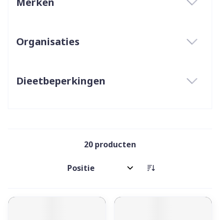
Merken
filter
Organisaties
filter
Dieetbeperkingen
filter
20
producten
Sorteer op: