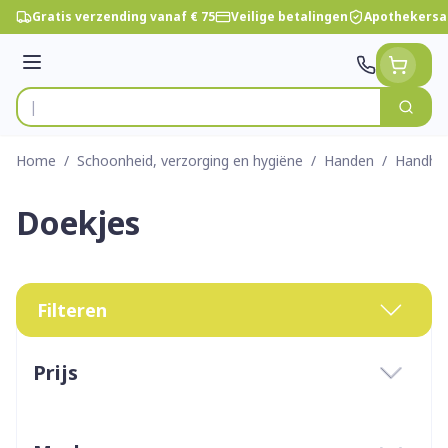
Ga naar de inhoud
Gratis verzending vanaf € 75
Veilige betalingen
Apothekersa
Menu
Zoek
Product, merk, categorie...
Home
/
Schoonheid, verzorging en hygiëne
/
Handen
/
Handhy
Doekjes
Filteren
Doorgaan naar productlijst
Prijs
filter