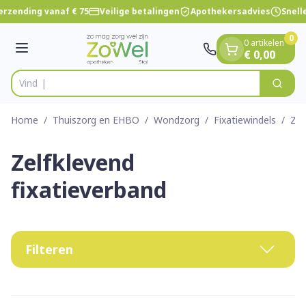
Dia 1 van 1
Ga naar de inhoud
rzending vanaf € 75
Veilige betalingen
Apothekersadvies
Snelle
0
0 artikelen
Menu
€ 0,00
Vind snel wondver
Zoek
Product, merk, categorie...
Home
/
Thuiszorg en EHBO
/
Wondzorg
/
Fixatiewindels
/
Zel
Zelfklevend
fixatieverband
Filteren