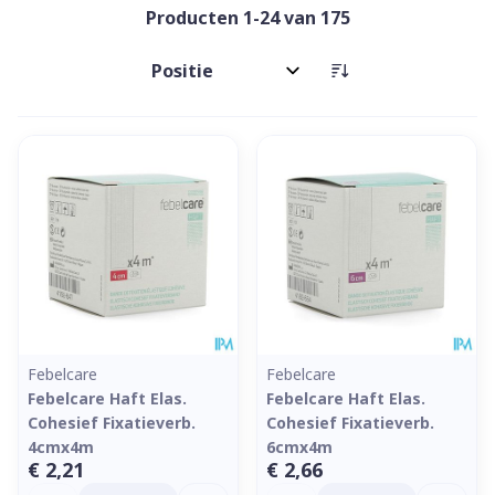
Producten
1
-
24
van
175
Sorteer op:
Febelcare
Febelcare
Febelcare Haft Elas.
Febelcare Haft Elas.
Cohesief Fixatieverb.
Cohesief Fixatieverb.
4cmx4m
6cmx4m
€ 2,21
€ 2,66
Aantal
Aantal