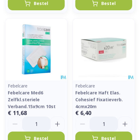
Bestel
Bestel
Febelcare
Febelcare
Febelcare Med6
Febelcare Haft Elas.
Zelfkl.steriele
Cohesief Fixatieverb.
Verband.15x9cm 10st
4cmx20m
€ 11,68
€ 6,40
Aantal
Aantal
Bestel
Bestel