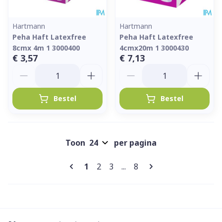
Hartmann
Hartmann
Peha Haft Latexfree
Peha Haft Latexfree
8cmx 4m 1 3000400
4cmx20m 1 3000430
€ 3,57
€ 7,13
Aantal
Aantal
Bestel
Bestel
Toon
per pagina
Pagina's
U lees momenteel pagina
Pagina
Pagina
Pagina
1
2
3
...
8