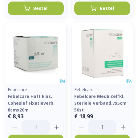
Bestel
Bestel
Febelcare
Febelcare
Febelcare Haft Elas.
Febelcare Med6 Zelfkl.
Cohesief Fixatieverb.
Steriele Verband.7x5cm
8cmx20m
50st
€ 8,93
€ 18,99
Aantal
Aantal