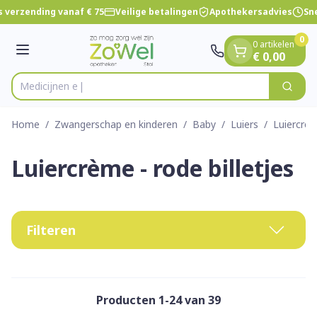
Dia 1 van 1
Ga naar de inhoud
 verzending vanaf € 75
Veilige betalingen
Apothekersadvies
Sne
0
0 artikelen
Menu
€ 0,00
Zoek
Product, merk, categorie...
Home
/
Zwangerschap en kinderen
/
Baby
/
Luiers
/
Luiercrèm
Luiercrème - rode billetjes
Filteren
Producten
1
-
24
van
39