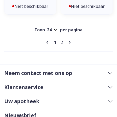
Niet beschikbaar
Niet beschikbaar
Toon
per pagina
Pagina's
U lees momenteel pagina
Pagina
1
2
Neem contact met ons op
Klantenservice
Uw apotheek
Nieuwsbrief