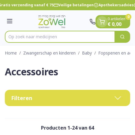
Dia 1 van 1
Ga naar de inhoud
ratis verzending vanaf € 75
Veilige betalingen
Apothekersadvies
0
0 artikelen
Menu
€ 0,00
Op zoe
Zoek
Product, merk, categorie...
Home
/
Zwangerschap en kinderen
/
Baby
/
Fopspenen en acce
Accessoires
Filteren
Producten
1
-
24
van
64