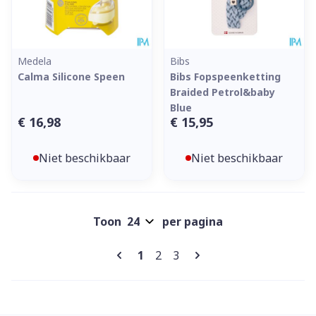
Medela
Bibs
Calma Silicone Speen
Bibs Fopspeenketting
Braided Petrol&baby
Blue
€ 16,98
€ 15,95
Niet beschikbaar
Niet beschikbaar
Toon
per pagina
Pagina's
U lees momenteel pagina
Pagina
Pagina
1
2
3