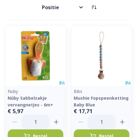
Sorteer op:
Nuby
Bibs
Nûby Sabbelzakje
Mushie Fopspeenketting
vervangnetjes - 6m+
Baby Blue
€ 5,97
€ 17,71
Aantal
Aantal
Bestel
Bestel