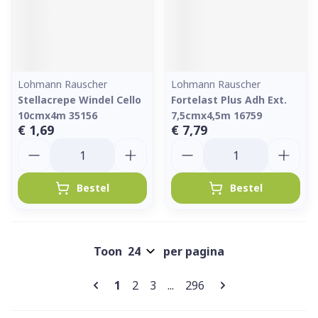
Lohmann Rauscher
Lohmann Rauscher
Stellacrepe Windel Cello
Fortelast Plus Adh Ext.
10cmx4m 35156
7,5cmx4,5m 16759
€ 1,69
€ 7,79
Aantal
Aantal
Bestel
Bestel
Toon
per pagina
Pagina's
U lees momenteel pagina
Pagina
Pagina
Pagina
1
2
3
...
296