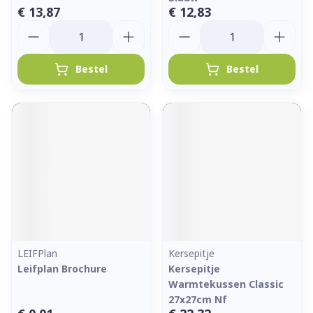
€ 13,87
€ 12,83
Aantal
Aantal
Bestel
Bestel
LEIFPlan
Kersepitje
Leifplan Brochure
Kersepitje
Warmtekussen Classic
27x27cm Nf