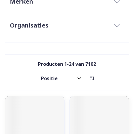
Merken
filter
Organisaties
filter
Producten
1
-
24
van
7102
Sorteer op: