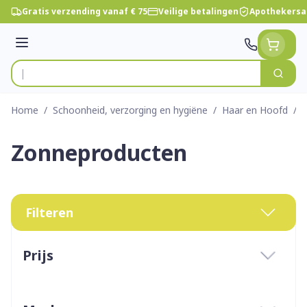
Ga naar de inhoud
Gratis verzending vanaf € 75
Veilige betalingen
Apothekersa
Menu
Zoek
Product, merk, categorie...
Home
/
Schoonheid, verzorging en hygiëne
/
Haar en Hoofd
/
Zonneproducten
Filteren
Doorgaan naar productlijst
Prijs
filter