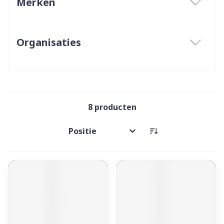
Merken
filter
Organisaties
filter
8
producten
Sorteer op: