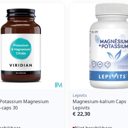
Lepivits
n Potassium Magnesium
Magnesium-kalium Caps 
V-caps 30
Lepivits
€ 22,30
schikbaar
Niet beschikbaar