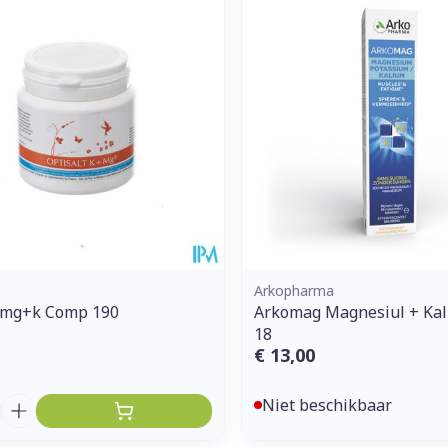
Enkel en vo
Toon meer
ddelen
Haar
orging
Supplementen
Insectenw
middelen
n
Mondmaskers
issen
 -
uid
d
Arkopharma
t mg+k Comp 190
Arkomag Magnesiul + Kal
18
€ 13,00
Zelfbruiner
Scheren
Niet beschikbaar