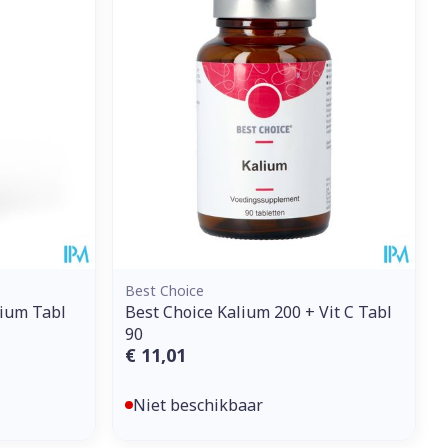
et
geneesmiddelen
erende
Parfums en
geurproducten
Best Choice
ium Tabl
Best Choice Kalium 200 + Vit C Tabl
90
€ 11,01
CBD
Niet beschikbaar