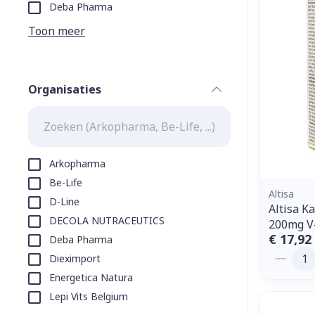
Aerosol toeste
kloven
Tabletten
Deba Pharma
Aerosol access
Blaren
Creme, gel en 
Toon meer
Zuurstof
Eelt
Eksteroog - li
Ademhalingss
Organisaties
Toon meer
filter
Spieren en g
Specifiek vo
Arkopharma
Naalden en s
Be-Life
Lichaamsverzo
Altisa
D-Line
Infecties
Spuiten
Altisa K
Deodorant
DECOLA NUTRACEUTICS
200mg V
Oplossing voor
Gezichtsverzo
€ 17,92
Deba Pharma
Naalden
Aantal
Luizen
Dieximport
Naalden voor 
Energetica Natura
- pennaalden
Lepi Vits Belgium
Diagnostica
Toon meer