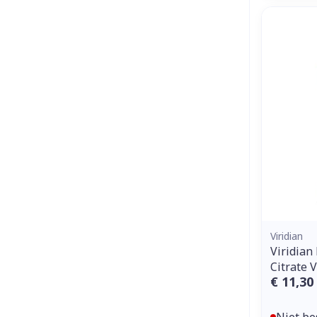
Viridian
Viridia
Citrate 
€ 11,30
Niet be