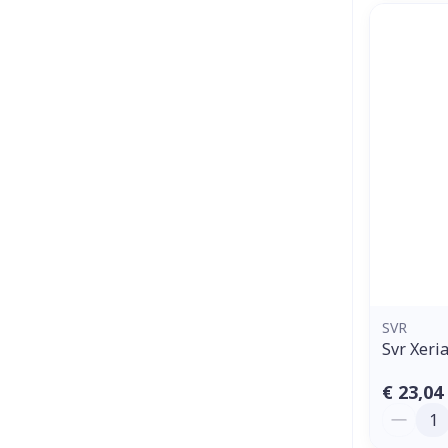
SVR
Svr Xer
€ 23,04
Aantal