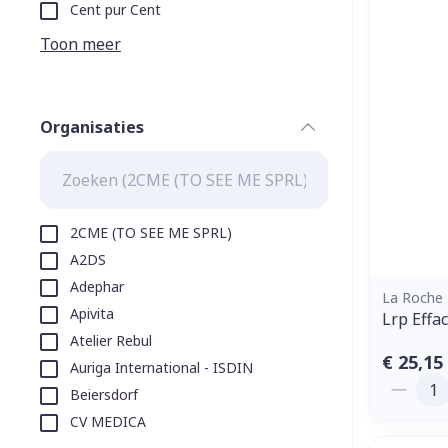
Aerosol toeste
kloven
Tabletten
Cent pur Cent
Aerosol access
Blaren
Creme, gel en 
Toon meer
Zuurstof
Eelt
Eksteroog - li
Ademhalingss
Organisaties
Toon meer
filter
Spieren en g
Specifiek vo
2CME (TO SEE ME SPRL)
Naalden en s
A2DS
Lichaamsverzo
Adephar
Infecties
Spuiten
La Roche
Deodorant
Apivita
Lrp Effa
Oplossing voor
Gezichtsverzo
Atelier Rebul
Naalden
Luizen
€ 25,15
Auriga International - ISDIN
Aantal
Naalden voor 
Beiersdorf
- pennaalden
CV MEDICA
Diagnostica
Toon meer