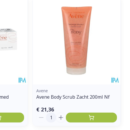
et
geneesmiddelen
erende
Parfums en
geurproducten
Avene
omed
Avene Body Scrub Zacht 200ml Nf
CBD
€ 21,36
Aantal