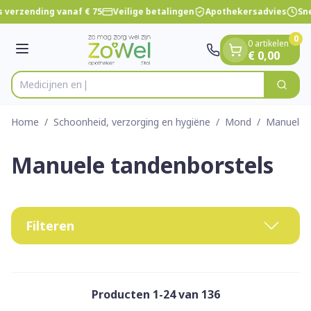
Dia 1 van 1
Ga naar de inhoud
 verzending vanaf € 75
Veilige betalingen
Apothekersadvies
Sne
0
0 artikelen
Menu
€ 0,00
Zoek
Product, merk, categorie...
Home
/
Schoonheid, verzorging en hygiëne
/
Mond
/
Manuele 
Manuele tandenborstels
Filteren
Producten
1
-
24
van
136