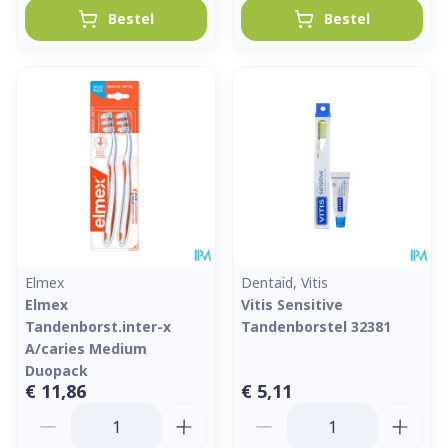
Bestel
Bestel
Elmex
Dentaid, Vitis
Elmex
Vitis Sensitive
Tandenborst.inter-x
Tandenborstel 32381
A/caries Medium
Duopack
€ 11,86
€ 5,11
Aantal
Aantal