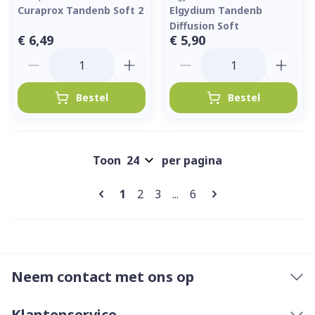
Curaprox Tandenb Soft 2
Elgydium Tandenb
Diffusion Soft
€ 6,49
€ 5,90
Aantal
Aantal
Bestel
Bestel
Toon
per pagina
Pagina's
U lees momenteel pagina
Pagina
Pagina
Pagina
1
2
3
...
6
Neem contact met ons op
Klantenservice