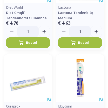
Diet World
Lactona
Diet Cmqlf
Lactona Tandenb Iq
Tandenborstel Bamboe
Medium
€ 4,78
€ 4,63
Aantal
Aantal
Bestel
Bestel
Curaprox
Elgydium