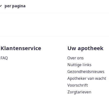
Enkel en vo
per pagina
Toon meer
ddelen
Haar
orging
Supplementen
Insectenw
middelen
n
Mondmaskers
issen
 -
uid
Klantenservice
Uw apotheek
d
FAQ
Over ons
Nuttige links
Gezondheidsnieuws
Apotheker van wacht
Voorschrift
Zelfbruiner
Scheren
Zorgtarieven