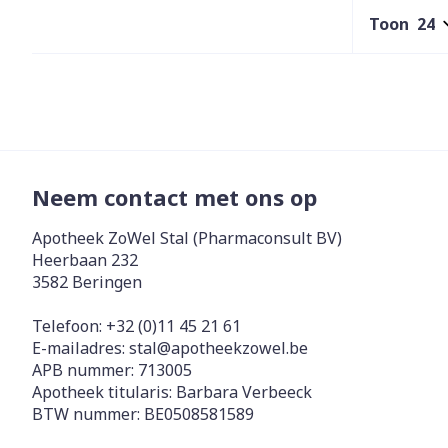
Toon
Diergeneesmi
Gezichtsverz
Pillendozen e
Pigmentstoorn
accessoires
Gevoelige huid
geïrriteerde h
Neem contact met ons op
Gemengde hui
Apotheek ZoWel Stal (Pharmaconsult BV)
Doffe huid
Heerbaan 232
Toon meer
3582
Beringen
Telefoon:
+32 (0)11 45 21 61
E-mailadres:
stal@
apotheekzowel.be
Snurken
APB nummer:
713005
Apotheek titularis:
Barbara Verbeeck
BTW nummer:
BE0508581589