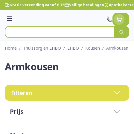
Ga naar de inhoud
Gratis verzending vanaf € 75
Veilige betalingen
Apothekersa
Menu
Zoek
Product, merk, categorie...
Home
/
Thuiszorg en EHBO
/
EHBO
/
Kousen
/
Armkousen
Armkousen
Filteren
Doorgaan naar productlijst
Prijs
filter