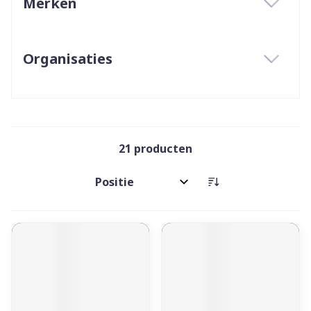
Merken
filter
Organisaties
filter
21
producten
Sorteer op: