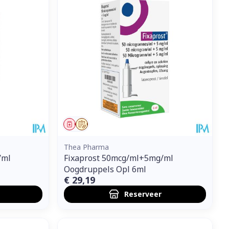
Geneesmiddel
Op voorschrift
Thea Pharma
/ml
Fixaprost 50mcg/ml+5mg/ml
Oogdruppels Opl 6ml
€ 29,19
Reserveer