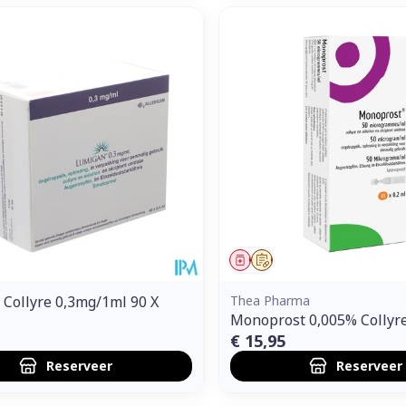
middel
voorschrift
Geneesmiddel
Op voorschrift
Collyre 0,3mg/1ml 90 X
Thea Pharma
Monoprost 0,005% Collyre
€ 15,95
Reserveer
Reserveer