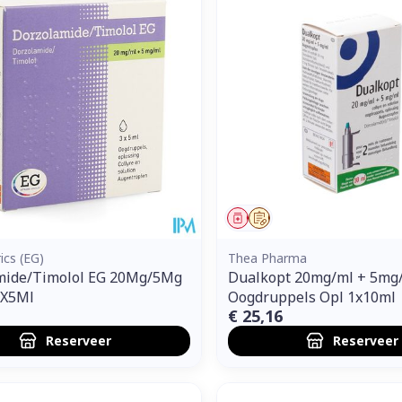
middel
voorschrift
Geneesmiddel
Op voorschrift
ics (EG)
Thea Pharma
mide/Timolol EG 20Mg/5Mg
Dualkopt 20mg/ml + 5mg
3X5Ml
Oogdruppels Opl 1x10ml
€ 25,16
Reserveer
Reserveer