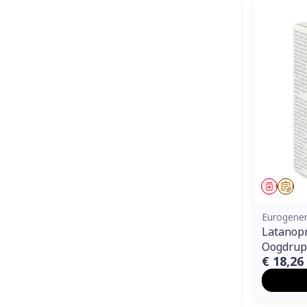
Genees
Op 
Eurogener
Latanopr
Oogdrupp
€ 18,26