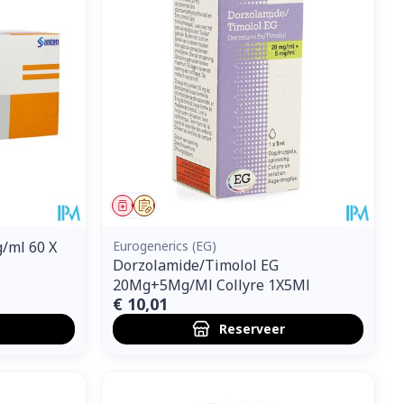
et
geneesmiddelen
erende
Parfums en
geurproducten
Geneesmiddel
Op voorschrift
/ml 60 X
Eurogenerics (EG)
Dorzolamide/Timolol EG
20Mg+5Mg/Ml Collyre 1X5Ml
€ 10,01
Reserveer
CBD