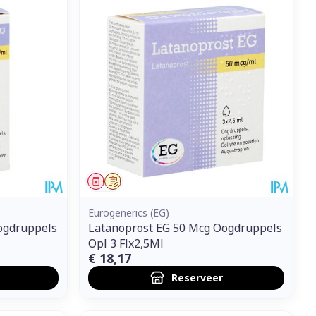
Geneesmiddel
Op voorschrift
Eurogenerics (EG)
ogdruppels
Latanoprost EG 50 Mcg Oogdruppels
Opl 3 Flx2,5Ml
€ 18,17
Reserveer