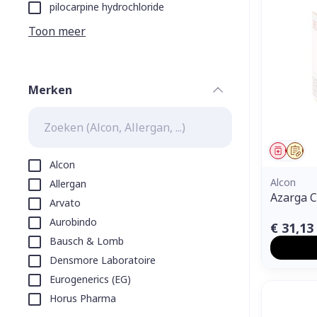
Aerosol toeste
kloven
Tabletten
pilocarpine hydrochloride
Aerosol access
Blaren
Creme, gel en 
Toon meer
Zuurstof
Eelt
Eksteroog - li
Ademhalingss
Merken
Toon meer
filter
Spieren en g
Genees
Op 
Specifiek vo
Alcon
Naalden en s
Alcon
Allergan
Lichaamsverzo
Azarga C
Arvato
Infecties
Spuiten
Deodorant
Aurobindo
€ 31,13
Oplossing voor
Gezichtsverzo
Bausch & Lomb
Naalden
Luizen
Densmore Laboratoire
Naalden voor 
Eurogenerics (EG)
- pennaalden
Horus Pharma
Diagnostica
Toon meer