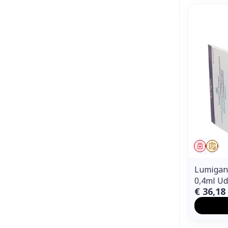
Genees
Op 
Lumigan 
0,4ml Ud
€ 36,18