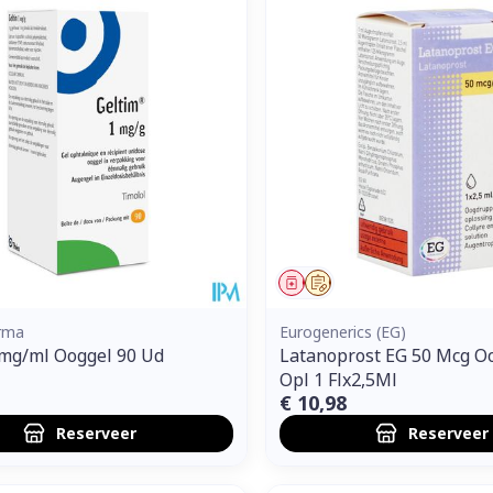
middel
voorschrift
Geneesmiddel
Op voorschrift
rma
Eurogenerics (EG)
1mg/ml Ooggel 90 Ud
Latanoprost EG 50 Mcg O
Opl 1 Flx2,5Ml
€ 10,98
Reserveer
Reserveer