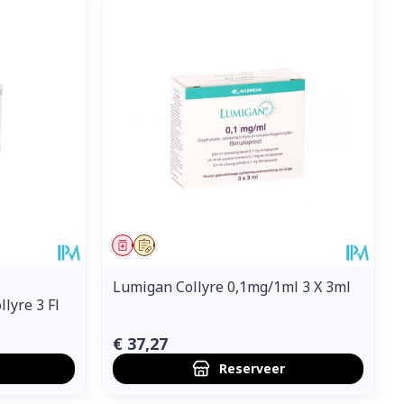
Geneesmiddel
Op voorschrift
Lumigan Collyre 0,1mg/1ml 3 X 3ml
lyre 3 Fl
€ 37,27
Reserveer