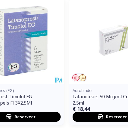
middel
voorschrift
Geneesmiddel
Op voorschrift
ics (EG)
Aurobindo
ost Timolol EG
Latanotears 50 Mcg/ml Col
els Fl 3X2,5Ml
2,5ml
€ 18,44
Reserveer
Reserveer