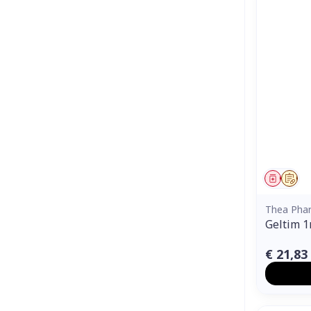
Genees
Op 
Thea Pha
Geltim 
€ 21,83