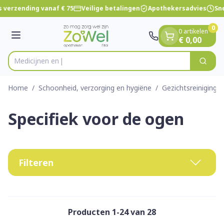
Dia 1 van 1
Ga naar de inhoud
 verzending vanaf € 75
Veilige betalingen
Apothekersadvies
Sne
0
0 artikelen
Menu
€ 0,00
Zoek
Product, merk, categorie...
Home
/
Schoonheid, verzorging en hygiëne
/
Gezichtsreiniging 
Specifiek voor de ogen
Filteren
Producten
1
-
24
van
28