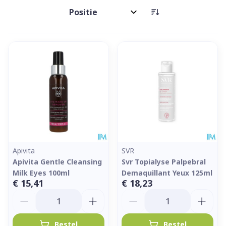
Sorteer op:
Apivita
SVR
Apivita Gentle Cleansing
Svr Topialyse Palpebral
Milk Eyes 100ml
Demaquillant Yeux 125ml
€ 15,41
€ 18,23
Aantal
Aantal
Bestel
Bestel