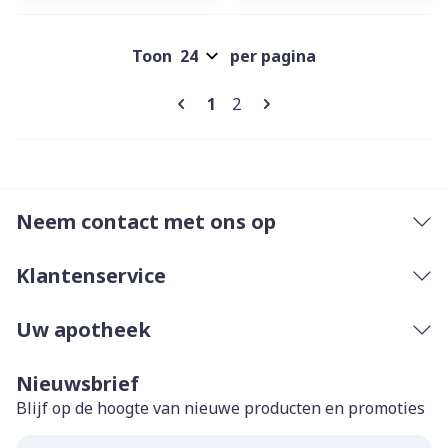
Toon
per pagina
Pagina's
U lees momenteel pagina
Pagina
1
2
Neem contact met ons op
Klantenservice
Uw apotheek
Nieuwsbrief
Blijf op de hoogte van nieuwe producten en promoties
E-mail adres