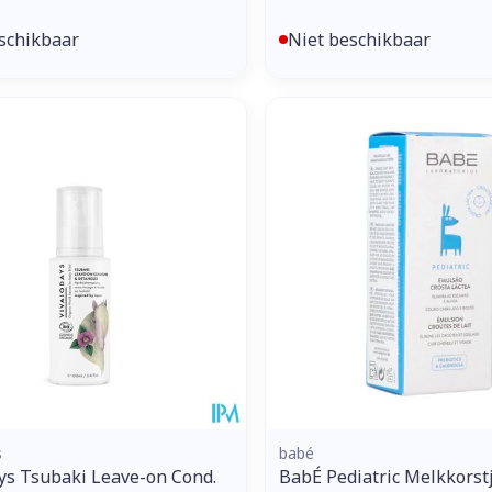
schikbaar
Niet beschikbaar
s
babé
ys Tsubaki Leave-on Cond.
BabÉ Pediatric Melkkorst