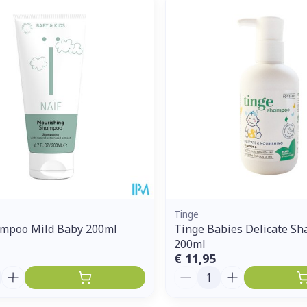
Enkel en vo
Toon meer
ddelen
Haar
orging
Supplementen
Insectenw
middelen
n
Mondmaskers
issen
 -
uid
d
Tinge
ampoo Mild Baby 200ml
Tinge Babies Delicate S
200ml
Zelfbruiner
Scheren
€ 11,95
Aantal