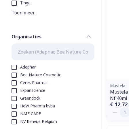
Aerosol toeste
kloven
Tabletten
Tinge
Aerosol access
Blaren
Creme, gel en 
Toon meer
Zuurstof
Eelt
Eksteroog - li
Ademhalingss
Organisaties
Toon meer
filter
Spieren en g
Specifiek vo
Adephar
Naalden en s
Bee Nature Cosmetic
Lichaamsverzo
Ceres Pharma
Infecties
Spuiten
Mustela
Deodorant
Expanscience
Mustela 
Oplossing voor
Gezichtsverzo
Nf 40ml
Greendock
Naalden
Luizen
€ 12,72
HeW Pharma bvba
Aantal
Naalden voor 
NAIF CARE
- pennaalden
NV Kenvue Belgium
Diagnostica
Toon meer