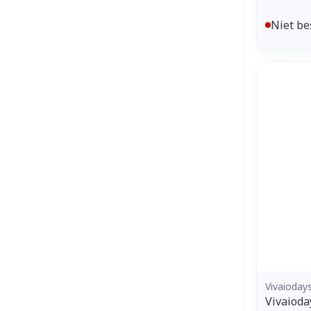
Niet be
Vivaioday
Vivaioda