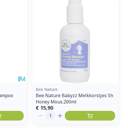
et
geneesmiddelen
erende
Parfums en
geurproducten
Bee Nature
hampoo
Bee Nature Babyzz Melkkorstjes Sh
Honey Mous.200ml
CBD
€ 15,90
Aantal