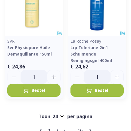
SVR
La Roche Posay
Svr Physiopure Huile
Lrp Toleriane 2in1
Demaquillante 150ml
Schuimende
Reinigingsgel 400ml
€ 24,86
€ 24,62
Aantal
Aantal
Bestel
Bestel
Toon
per pagina
Pagina's
U lees momenteel pagina
Pagina
Pagina
Pagina
1
2
3
...
16