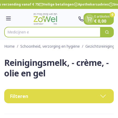
Dia 1 van 1
Ga naar de inhoud
 verzending vanaf € 75
Veilige betalingen
Apothekersadvies
Sne
0
0 artikelen
Menu
€ 0,00
Zoek
Product, merk, categorie...
Home
/
Schoonheid, verzorging en hygiëne
/
Gezichtsreiniging 
Reinigingsmelk, - crème, -
olie en gel
Filteren