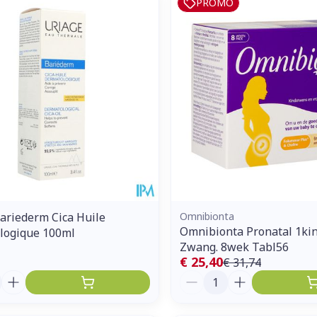
PROMO
ariederm Cica Huile
Omnibionta
Omnibionta Pronatal 1ki
logique 100ml
Zwang. 8wek Tabl56
€ 25,40
€ 31,74
Aantal