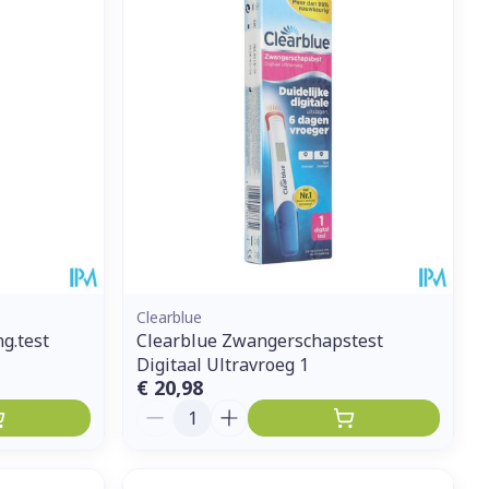
et
geneesmiddelen
erende
Parfums en
geurproducten
Clearblue
g.test
Clearblue Zwangerschapstest
Digitaal Ultravroeg 1
€ 20,98
CBD
Aantal