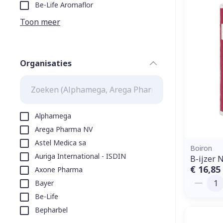
Aerosol toeste
kloven
Tabletten
Be-Life Aromaflor
Aerosol access
Blaren
Creme, gel en 
Toon meer
Zuurstof
Eelt
Eksteroog - li
Ademhalingss
Organisaties
Toon meer
filter
Spieren en g
Specifiek vo
Alphamega
Naalden en s
Arega Pharma NV
Lichaamsverzo
Astel Medica sa
Infecties
Spuiten
Boiron
Deodorant
Auriga International - ISDIN
B-ijzer 
Oplossing voor
Gezichtsverzo
€ 16,85
Axone Pharma
Naalden
Aantal
Luizen
Bayer
Naalden voor 
Be-Life
- pennaalden
Bepharbel
Diagnostica
Toon meer