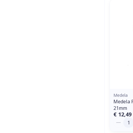
Medela
Medela P
21mm
€ 12,49
Aantal