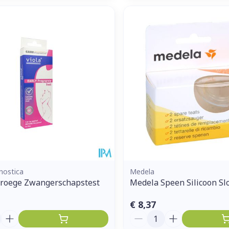
nostica
Medela
Vroege Zwangerschapstest
Medela Speen Silicoon Sl
€ 8,37
Aantal