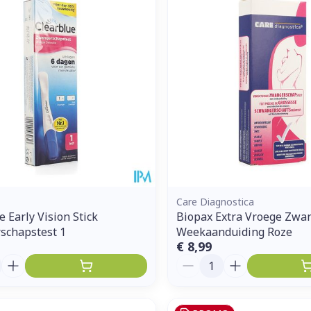
Enkel en vo
Toon meer
ddelen
Haar
orging
Supplementen
Insectenw
middelen
n
Mondmaskers
issen
 -
uid
d
Care Diagnostica
e Early Vision Stick
Biopax Extra Vroege Zwan
schapstest 1
Weekaanduiding Roze
€ 8,99
Zelfbruiner
Scheren
Aantal