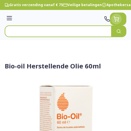
Ga naar de inhoud
Gratis verzending vanaf € 75
Veilige betalingen
Apothekersa
Menu
Zoek
Product, merk, categorie...
Bio-oil Herstellende Olie 60ml