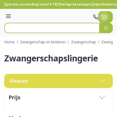
Ga naar de inhoud
Gratis verzending vanaf € 75
Veilige betalingen
Apothekersa
Menu
Zoek
Product, merk, categorie...
Home
/
Zwangerschap en kinderen
/
Zwangerschap
/
Zwangers
Zwangerschapslingerie
Filteren
Doorgaan naar productlijst
Prijs
filter