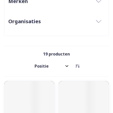
Merken
filter
Organisaties
filter
19
producten
Sorteer op: