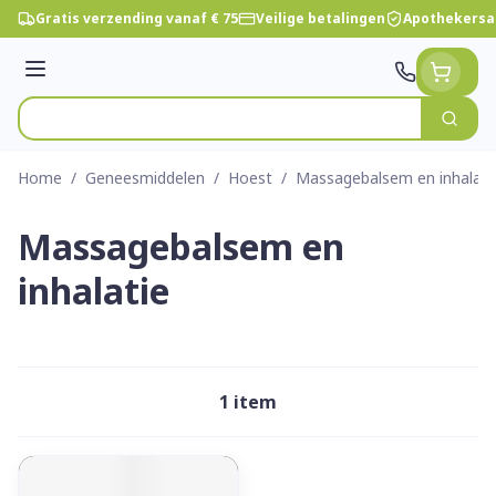
Ga naar de inhoud
Gratis verzending vanaf € 75
Veilige betalingen
Apothekersa
Menu
Zoek
Product, merk, categorie...
Home
/
Geneesmiddelen
/
Hoest
/
Massagebalsem en inhalati
Massagebalsem en
inhalatie
1
item