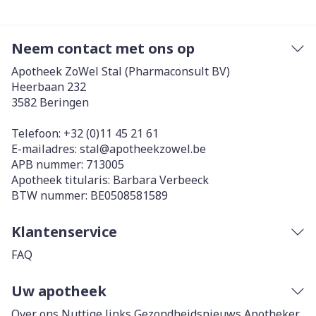
Neem contact met ons op
Apotheek ZoWel Stal (Pharmaconsult BV)
Heerbaan 232
3582
Beringen
Telefoon:
+32 (0)11 45 21 61
E-mailadres:
stal@
apotheekzowel.be
APB nummer:
713005
Apotheek titularis:
Barbara Verbeeck
BTW nummer:
BE0508581589
Klantenservice
FAQ
Uw apotheek
Over ons
Nuttige links
Gezondheidsnieuws
Apotheker