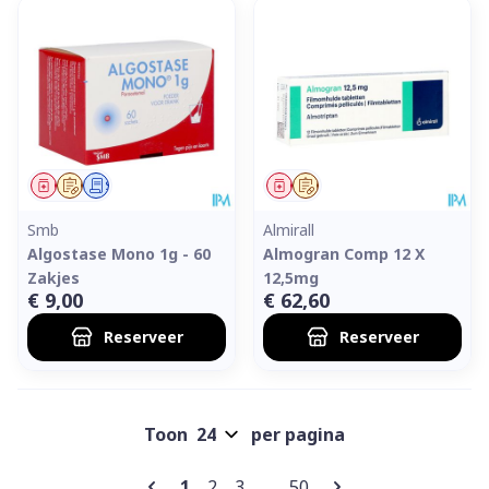
Geneesmiddel
Op voorschrift
Schriftelijke aanvraag
Geneesmiddel
Op voorschrift
Smb
Almirall
Algostase Mono 1g - 60
Almogran Comp 12 X
Zakjes
12,5mg
€ 9,00
€ 62,60
Reserveer
Reserveer
Toon
per pagina
Pagina's
U lees momenteel pagina
Pagina
Pagina
Pagina
1
2
3
...
50