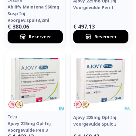
Otsuka
Ajovy 225mg Opl Inj
Abilify Maintena 960mg
Voorgevulde Pen 1
Susp Inj
Voorgev.spuit3,2ml
€ 380,06
€ 497,13
Reserveer
Reserveer
Geneesmiddel
Op voorschrift
Geneesmiddel
Op voorschrift
Teva
Ajovy 225mg Opl Inj
Ajovy 225mg Opl Inj
Voorgevulde Spuit 3
Voorgevulde Pen 3