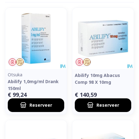
Geneesmiddel
Op voorschrift
Geneesmiddel
Op voorschrift
Otsuka
Abilify 10mg Abacus
Abilify 1,0mg/ml Drank
Comp 98 X 10mg
150ml
€ 99,24
€ 140,59
Reserveer
Reserveer