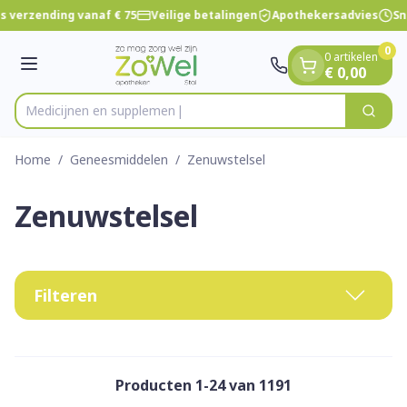
Dia 1 van 1
Ga naar de inhoud
s verzending vanaf € 75
Veilige betalingen
Apothekersadvies
Sne
0
0 artikelen
Menu
€ 0,00
Me
Zoek
Product, merk, categorie...
Home
/
Geneesmiddelen
/
Zenuwstelsel
Zenuwstelsel
Filteren
Producten
1
-
24
van
1191